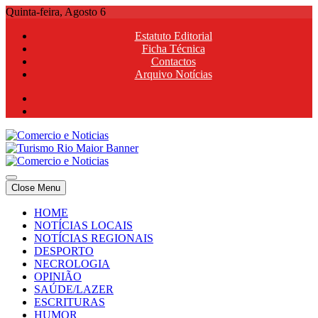
Skip
Quinta-feira, Agosto 6
to
Estatuto Editorial
content
Ficha Técnica
Contactos
Arquivo Notícias
Comercio e Noticias
Notícias e Publicidade Online
Close Menu
Comercio e Noticias
Notícias e Publicidade Online
HOME
NOTÍCIAS LOCAIS
NOTÍCIAS REGIONAIS
DESPORTO
NECROLOGIA
OPINIÃO
SAÚDE/LAZER
ESCRITURAS
HUMOR