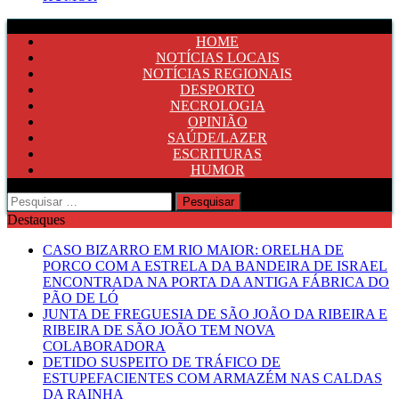
HOME
NOTÍCIAS LOCAIS
NOTÍCIAS REGIONAIS
DESPORTO
NECROLOGIA
OPINIÃO
SAÚDE/LAZER
ESCRITURAS
HUMOR
Pesquisar
por:
Destaques
CASO BIZARRO EM RIO MAIOR: ORELHA DE
PORCO COM A ESTRELA DA BANDEIRA DE ISRAEL
ENCONTRADA NA PORTA DA ANTIGA FÁBRICA DO
PÃO DE LÓ
JUNTA DE FREGUESIA DE SÃO JOÃO DA RIBEIRA E
RIBEIRA DE SÃO JOÃO TEM NOVA
COLABORADORA
DETIDO SUSPEITO DE TRÁFICO DE
ESTUPEFACIENTES COM ARMAZÉM NAS CALDAS
DA RAINHA