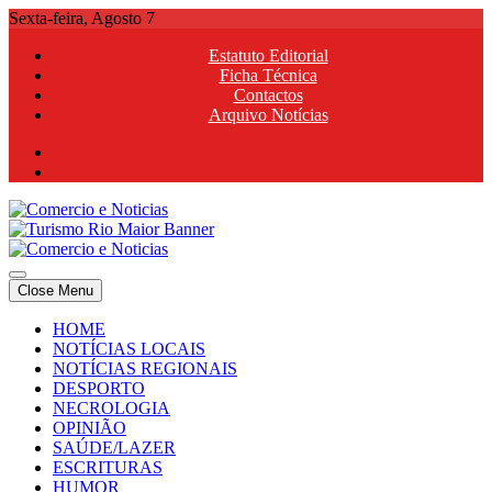
Skip
Sexta-feira, Agosto 7
to
Estatuto Editorial
content
Ficha Técnica
Contactos
Arquivo Notícias
Comercio e Noticias
Notícias e Publicidade Online
Close Menu
Comercio e Noticias
Notícias e Publicidade Online
HOME
NOTÍCIAS LOCAIS
NOTÍCIAS REGIONAIS
DESPORTO
NECROLOGIA
OPINIÃO
SAÚDE/LAZER
ESCRITURAS
HUMOR