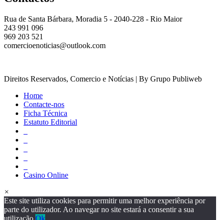
Rua de Santa Bárbara, Moradia 5 - 2040-228 - Rio Maior
243 991 096
969 203 521
comercioenoticias@outlook.com
Direitos Reservados, Comercio e Notícias | By Grupo Publiweb
Home
Contacte-nos
Ficha Técnica
Estatuto Editorial
_
_
_
_
_
Casino Online
×
Este site utiliza cookies para permitir uma melhor experiência por
parte do utilizador. Ao navegar no site estará a consentir a sua
utilização.
Ok