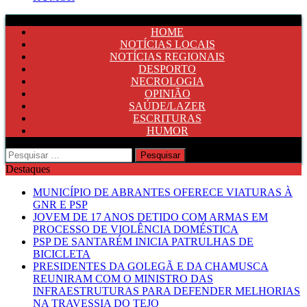
HOME
NOTÍCIAS LOCAIS
NOTÍCIAS REGIONAIS
DESPORTO
NECROLOGIA
OPINIÃO
SAÚDE/LAZER
ESCRITURAS
HUMOR
Pesquisar
por:
Destaques
MUNICÍPIO DE ABRANTES OFERECE VIATURAS À
GNR E PSP
JOVEM DE 17 ANOS DETIDO COM ARMAS EM
PROCESSO DE VIOLÊNCIA DOMÉSTICA
PSP DE SANTARÉM INICIA PATRULHAS DE
BICICLETA
PRESIDENTES DA GOLEGÃ E DA CHAMUSCA
REUNIRAM COM O MINISTRO DAS
INFRAESTRUTURAS PARA DEFENDER MELHORIAS
NA TRAVESSIA DO TEJO