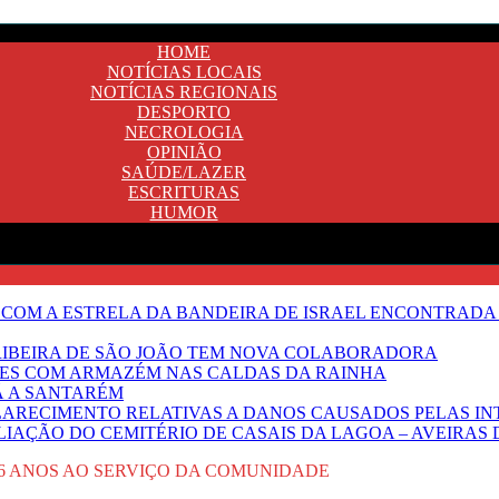
HOME
NOTÍCIAS LOCAIS
NOTÍCIAS REGIONAIS
DESPORTO
NECROLOGIA
OPINIÃO
SAÚDE/LAZER
ESCRITURAS
HUMOR
 COM A ESTRELA DA BANDEIRA DE ISRAEL ENCONTRADA 
E RIBEIRA DE SÃO JOÃO TEM NOVA COLABORADORA
NTES COM ARMAZÉM NAS CALDAS DA RAINHA
Ã A SANTARÉM
LARECIMENTO RELATIVAS A DANOS CAUSADOS PELAS IN
IAÇÃO DO CEMITÉRIO DE CASAIS DA LAGOA – AVEIRAS 
6 ANOS AO SERVIÇO DA COMUNIDADE