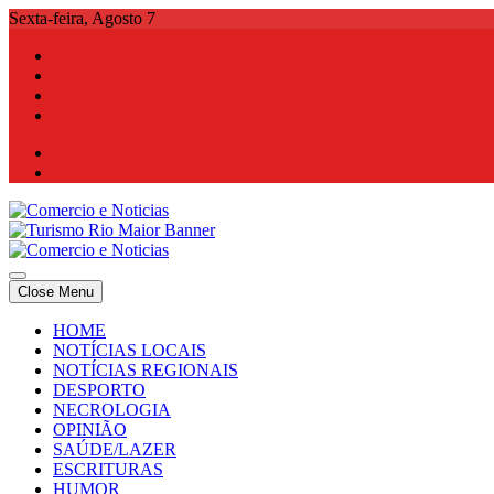
Skip
Sexta-feira, Agosto 7
to
content
Comercio e Noticias
Notícias e Publicidade Online
Close Menu
Comercio e Noticias
Notícias e Publicidade Online
HOME
NOTÍCIAS LOCAIS
NOTÍCIAS REGIONAIS
DESPORTO
NECROLOGIA
OPINIÃO
SAÚDE/LAZER
ESCRITURAS
HUMOR