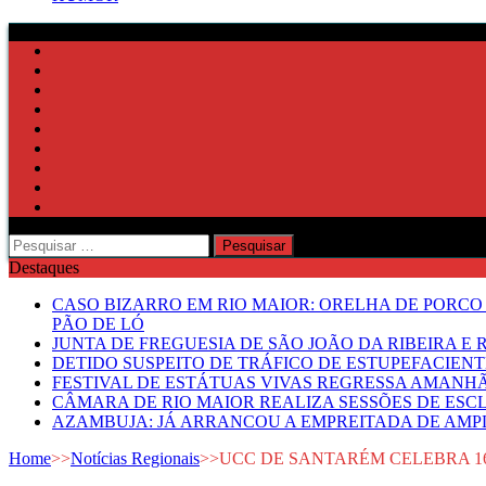
Pesquisar
por:
Destaques
CASO BIZARRO EM RIO MAIOR: ORELHA DE PORCO
PÃO DE LÓ
JUNTA DE FREGUESIA DE SÃO JOÃO DA RIBEIRA 
DETIDO SUSPEITO DE TRÁFICO DE ESTUPEFACIE
FESTIVAL DE ESTÁTUAS VIVAS REGRESSA AMANH
CÂMARA DE RIO MAIOR REALIZA SESSÕES DE ESC
AZAMBUJA: JÁ ARRANCOU A EMPREITADA DE AMPL
Home
>>
Notícias Regionais
>>
UCC DE SANTARÉM CELEBRA 1