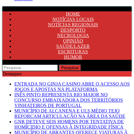
HOME
NOTÍCIAS LOCAIS
NOTÍCIAS REGIONAIS
DESPORTO
NECROLOGIA
OPINIÃO
SAÚDE/LAZER
ESCRITURAS
HUMOR
Pesquisar
por:
Destaques
ENTRADA NO GINJA CASINO ABRE O ACESSO AOS
JOGOS E APOSTAS NA PLATAFORMA
INÊS PINTO REPRESENTA RIO MAIOR NO
CONCURSO EMBAIXADORA DOS TERRITÓRIOS
VINHATEIROS DE PORTUGAL
MUNICÍPIO DE ALCANENA E ULS MÉDIO TEJO
REFORÇAM ARTICULAÇÃO NA ÁREA DA SAÚDE
GNR DETEVE SEIS HOMENS POR TENTATIVA DE
HOMÍCIDIO E OFENSAS À INTEGRIDADE FÍSICA
MUNICÍPIO DE ABRANTES OFERECE VIATURAS À