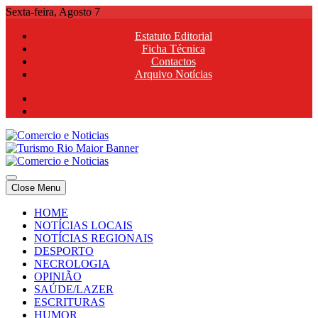
Skip
Sexta-feira, Agosto 7
to
Estatuto Editorial
content
Ficha Técnica
Contactos
Arquivo Notícias
Comercio e Noticias
Notícias e Publicidade Online
Close Menu
Comercio e Noticias
Notícias e Publicidade Online
HOME
NOTÍCIAS LOCAIS
NOTÍCIAS REGIONAIS
DESPORTO
NECROLOGIA
OPINIÃO
SAÚDE/LAZER
ESCRITURAS
HUMOR