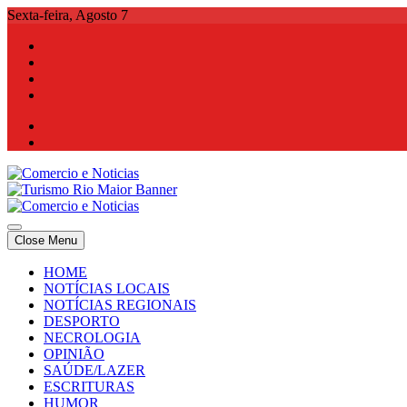
Skip
Sexta-feira, Agosto 7
to
content
Comercio e Noticias
Notícias e Publicidade Online
Close Menu
Comercio e Noticias
Notícias e Publicidade Online
HOME
NOTÍCIAS LOCAIS
NOTÍCIAS REGIONAIS
DESPORTO
NECROLOGIA
OPINIÃO
SAÚDE/LAZER
ESCRITURAS
HUMOR