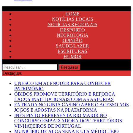
HOME
NOTÍCIAS LOCAIS
NOTÍCIAS REGIONAIS
DESPORTO
NECROLOGIA
OPINIÃO
SAÚDE/LAZER
ESCRITURAS
HUMOR
Pesquisar
por:
Destaques
UNESCO EM ALENQUER PARA CONHECER
PATRIMÓNIO
ÓBIDOS PROMOVE TERRITÓRIO E REFORÇA
LAÇOS INSTITUCIONAIS COM AS ASTÚRIAS
ENTRADA NO GINJA CASINO ABRE O ACESSO AOS
JOGOS E APOSTAS NA PLATAFORMA
INÊS PINTO REPRESENTA RIO MAIOR NO
CONCURSO EMBAIXADORA DOS TERRITÓRIOS
VINHATEIROS DE PORTUGAL
MUNICÍPIO DE ALCANENA E ULS MÉDIO TEJO