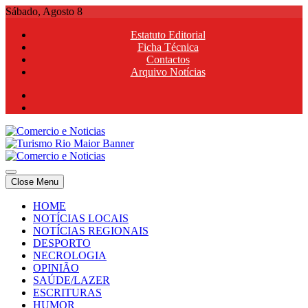
Skip
Sábado, Agosto 8
to
Estatuto Editorial
content
Ficha Técnica
Contactos
Arquivo Notícias
Comercio e Noticias
Notícias e Publicidade Online
Close Menu
Comercio e Noticias
Notícias e Publicidade Online
HOME
NOTÍCIAS LOCAIS
NOTÍCIAS REGIONAIS
DESPORTO
NECROLOGIA
OPINIÃO
SAÚDE/LAZER
ESCRITURAS
HUMOR