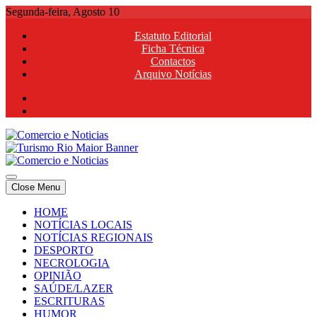
Skip
Segunda-feira, Agosto 10
to
Estatuto Editorial
content
Ficha Técnica
Contactos
Arquivo Notícias
Comercio e Noticias
Notícias e Publicidade Online
Close Menu
Comercio e Noticias
Notícias e Publicidade Online
HOME
NOTÍCIAS LOCAIS
NOTÍCIAS REGIONAIS
DESPORTO
NECROLOGIA
OPINIÃO
SAÚDE/LAZER
ESCRITURAS
HUMOR