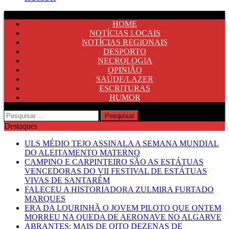
HOME
NOTÍCIAS LOCAIS
NOTÍCIAS REGIONAIS
DESPORTO
NECROLOGIA
OPINIÃO
SAÚDE/LAZER
ESCRITURAS
HUMOR
Pesquisar
por:
Destaques
ULS MÉDIO TEJO ASSINALA A SEMANA MUNDIAL
DO ALEITAMENTO MATERNO
CAMPINO E CARPINTEIRO SÃO AS ESTÁTUAS
VENCEDORAS DO VII FESTIVAL DE ESTÁTUAS
VIVAS DE SANTARÉM
FALECEU A HISTORIADORA ZULMIRA FURTADO
MARQUES
ERA DA LOURINHÃ O JOVEM PILOTO QUE ONTEM
MORREU NA QUEDA DE AERONAVE NO ALGARVE
ABRANTES: MAIS DE OITO DEZENAS DE