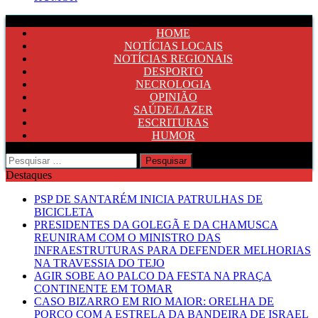
HOME
NOTÍCIAS LOCAIS
NOTÍCIAS REGIONAIS
DESPORTO
NECROLOGIA
OPINIÃO
SAÚDE/LAZER
ESCRITURAS
HUMOR
Pesquisar
por:
Destaques
PSP DE SANTARÉM INICIA PATRULHAS DE
BICICLETA
PRESIDENTES DA GOLEGÃ E DA CHAMUSCA
REUNIRAM COM O MINISTRO DAS
INFRAESTRUTURAS PARA DEFENDER MELHORIAS
NA TRAVESSIA DO TEJO
AGIR SOBE AO PALCO DA FESTA NA PRAÇA
CONTINENTE EM TOMAR
CASO BIZARRO EM RIO MAIOR: ORELHA DE
PORCO COM A ESTRELA DA BANDEIRA DE ISRAEL