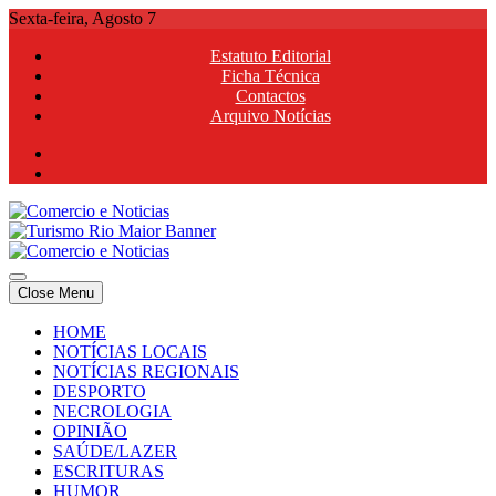
Skip
Sexta-feira, Agosto 7
to
Estatuto Editorial
content
Ficha Técnica
Contactos
Arquivo Notícias
Comercio e Noticias
Notícias e Publicidade Online
Close Menu
Comercio e Noticias
Notícias e Publicidade Online
HOME
NOTÍCIAS LOCAIS
NOTÍCIAS REGIONAIS
DESPORTO
NECROLOGIA
OPINIÃO
SAÚDE/LAZER
ESCRITURAS
HUMOR