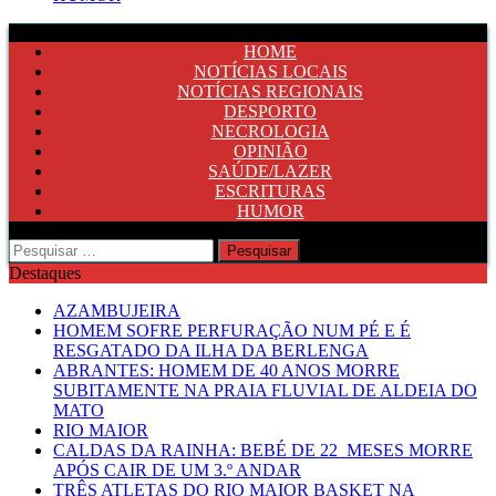
HOME
NOTÍCIAS LOCAIS
NOTÍCIAS REGIONAIS
DESPORTO
NECROLOGIA
OPINIÃO
SAÚDE/LAZER
ESCRITURAS
HUMOR
Pesquisar
por:
Destaques
AZAMBUJEIRA
HOMEM SOFRE PERFURAÇÃO NUM PÉ E É
RESGATADO DA ILHA DA BERLENGA
ABRANTES: HOMEM DE 40 ANOS MORRE
SUBITAMENTE NA PRAIA FLUVIAL DE ALDEIA DO
MATO
RIO MAIOR
CALDAS DA RAINHA: BEBÉ DE 22 MESES MORRE
APÓS CAIR DE UM 3.º ANDAR
TRÊS ATLETAS DO RIO MAIOR BASKET NA