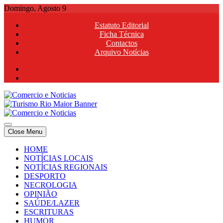
Skip
Domingo, Agosto 9
to
Estatuto Editorial
content
Ficha Técnica
Contactos
Arquivo Notícias
Comercio e Noticias
Notícias e Publicidade Online
Close Menu
Comercio e Noticias
Notícias e Publicidade Online
HOME
NOTÍCIAS LOCAIS
NOTÍCIAS REGIONAIS
DESPORTO
NECROLOGIA
OPINIÃO
SAÚDE/LAZER
ESCRITURAS
HUMOR