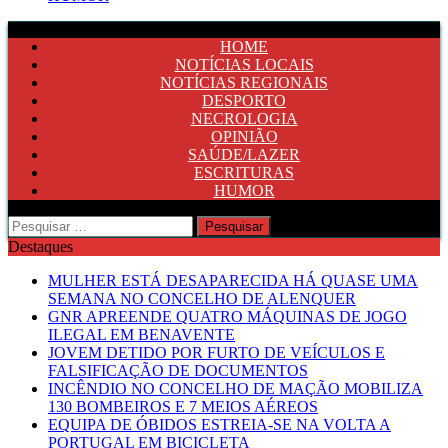
HOME
NOTÍCIAS LOCAIS
NOTÍCIAS REGIONAIS
DESPORTO
NECROLOGIA
OPINIÃO
SAÚDE/LAZER
ESCRITURAS
HUMOR
Pesquisar
por:
Destaques
MULHER ESTÁ DESAPARECIDA HÁ QUASE UMA
SEMANA NO CONCELHO DE ALENQUER
GNR APREENDE QUATRO MÁQUINAS DE JOGO
ILEGAL EM BENAVENTE
JOVEM DETIDO POR FURTO DE VEÍCULOS E
FALSIFICAÇÃO DE DOCUMENTOS
INCÊNDIO NO CONCELHO DE MAÇÃO MOBILIZA
130 BOMBEIROS E 7 MEIOS AÉREOS
EQUIPA DE ÓBIDOS ESTREIA-SE NA VOLTA A
PORTUGAL EM BICICLETA