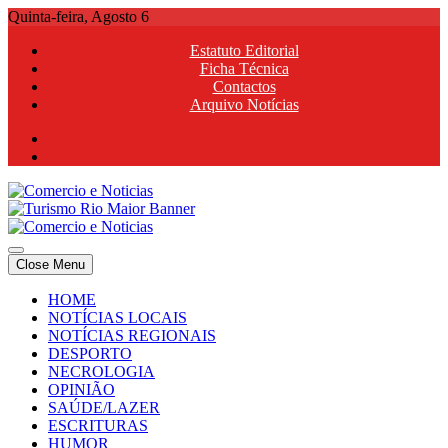
Skip
Quinta-feira, Agosto 6
to
Estatuto Editorial
content
Ficha Técnica
Contactos
Arquivo Notícias
Comercio e Noticias
Notícias e Publicidade Online
Close Menu
Comercio e Noticias
Notícias e Publicidade Online
HOME
NOTÍCIAS LOCAIS
NOTÍCIAS REGIONAIS
DESPORTO
NECROLOGIA
OPINIÃO
SAÚDE/LAZER
ESCRITURAS
HUMOR