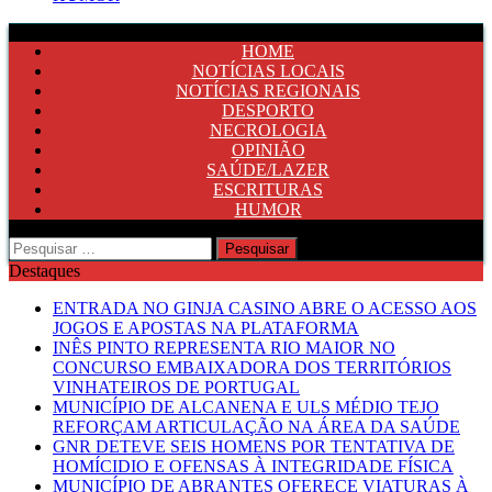
HOME
NOTÍCIAS LOCAIS
NOTÍCIAS REGIONAIS
DESPORTO
NECROLOGIA
OPINIÃO
SAÚDE/LAZER
ESCRITURAS
HUMOR
Pesquisar
por:
Destaques
ENTRADA NO GINJA CASINO ABRE O ACESSO AOS
JOGOS E APOSTAS NA PLATAFORMA
INÊS PINTO REPRESENTA RIO MAIOR NO
CONCURSO EMBAIXADORA DOS TERRITÓRIOS
VINHATEIROS DE PORTUGAL
MUNICÍPIO DE ALCANENA E ULS MÉDIO TEJO
REFORÇAM ARTICULAÇÃO NA ÁREA DA SAÚDE
GNR DETEVE SEIS HOMENS POR TENTATIVA DE
HOMÍCIDIO E OFENSAS À INTEGRIDADE FÍSICA
MUNICÍPIO DE ABRANTES OFERECE VIATURAS À