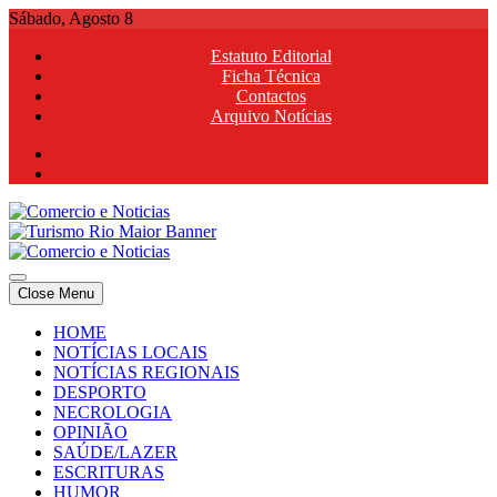
Skip
Sábado, Agosto 8
to
Estatuto Editorial
content
Ficha Técnica
Contactos
Arquivo Notícias
Comercio e Noticias
Notícias e Publicidade Online
Close Menu
Comercio e Noticias
Notícias e Publicidade Online
HOME
NOTÍCIAS LOCAIS
NOTÍCIAS REGIONAIS
DESPORTO
NECROLOGIA
OPINIÃO
SAÚDE/LAZER
ESCRITURAS
HUMOR