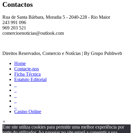
Contactos
Rua de Santa Bárbara, Moradia 5 - 2040-228 - Rio Maior
243 991 096
969 203 521
comercioenoticias@outlook.com
Direitos Reservados, Comercio e Notícias | By Grupo Publiweb
Home
Contacte-nos
Ficha Técnica
Estatuto Editorial
_
_
_
_
_
Casino Online
×
Este site utiliza cookies para permitir uma melhor experiência por
parte do utilizador. Ao navegar no site estará a consentir a sua