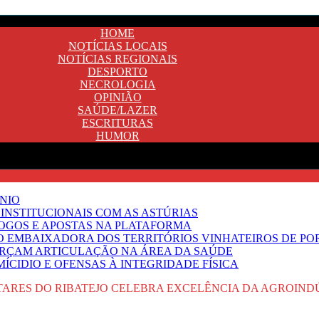
HOME
NOTÍCIAS LOCAIS
NOTÍCIAS REGIONAIS
DESPORTO
NECROLOGIA
OPINIÃO
SAÚDE/LAZER
ESCRITURAS
HUMOR
NIO
INSTITUCIONAIS COM AS ASTÚRIAS
JOGOS E APOSTAS NA PLATAFORMA
SO EMBAIXADORA DOS TERRITÓRIOS VINHATEIROS DE P
FORÇAM ARTICULAÇÃO NA ÁREA DA SAÚDE
ÍCIDIO E OFENSAS À INTEGRIDADE FÍSICA
TARES DO RIBATEJO CELEBRA EXCELÊNCIA DA AGROIND