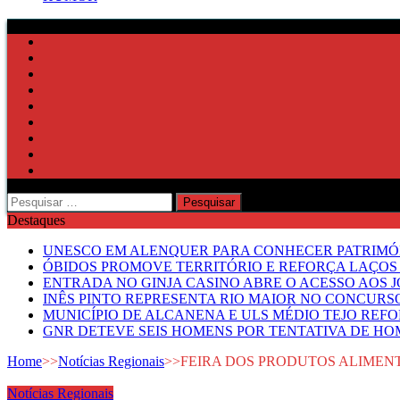
Pesquisar
por:
Destaques
UNESCO EM ALENQUER PARA CONHECER PATRIMÓ
ÓBIDOS PROMOVE TERRITÓRIO E REFORÇA LAÇOS 
ENTRADA NO GINJA CASINO ABRE O ACESSO AOS 
INÊS PINTO REPRESENTA RIO MAIOR NO CONCUR
MUNICÍPIO DE ALCANENA E ULS MÉDIO TEJO RE
GNR DETEVE SEIS HOMENS POR TENTATIVA DE HOM
Home
>>
Notícias Regionais
>>
FEIRA DOS PRODUTOS ALIMEN
Notícias Regionais