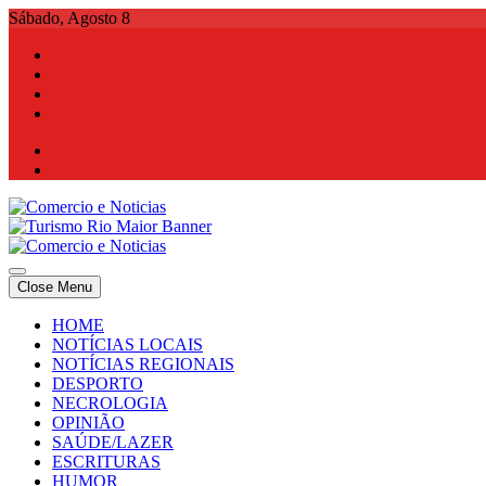
Skip
Sábado, Agosto 8
to
content
Comercio e Noticias
Notícias e Publicidade Online
Close Menu
Comercio e Noticias
Notícias e Publicidade Online
HOME
NOTÍCIAS LOCAIS
NOTÍCIAS REGIONAIS
DESPORTO
NECROLOGIA
OPINIÃO
SAÚDE/LAZER
ESCRITURAS
HUMOR