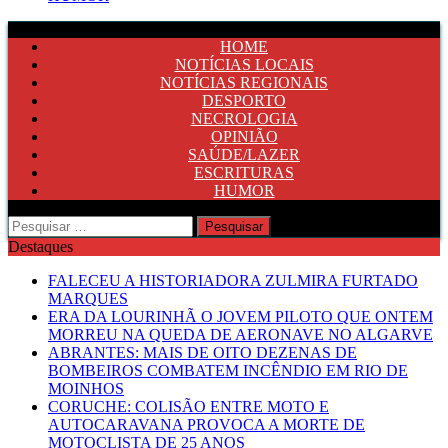
HOME
NOTÍCIAS LOCAIS
NOTÍCIAS REGIONAIS
DESPORTO
NECROLOGIA
OPINIÃO
SAÚDE/LAZER
ESCRITURAS
HUMOR
Pesquisar
por:
Destaques
FALECEU A HISTORIADORA ZULMIRA FURTADO
MARQUES
ERA DA LOURINHÃ O JOVEM PILOTO QUE ONTEM
MORREU NA QUEDA DE AERONAVE NO ALGARVE
ABRANTES: MAIS DE OITO DEZENAS DE
BOMBEIROS COMBATEM INCÊNDIO EM RIO DE
MOINHOS
CORUCHE: COLISÃO ENTRE MOTO E
AUTOCARAVANA PROVOCA A MORTE DE
MOTOCLISTA DE 25 ANOS