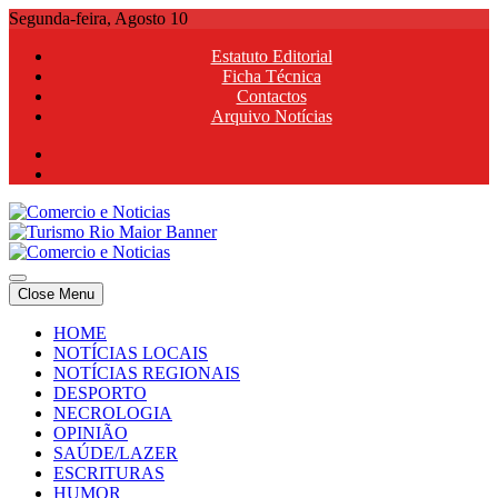
Skip
Segunda-feira, Agosto 10
to
Estatuto Editorial
content
Ficha Técnica
Contactos
Arquivo Notícias
Comercio e Noticias
Notícias e Publicidade Online
Close Menu
Comercio e Noticias
Notícias e Publicidade Online
HOME
NOTÍCIAS LOCAIS
NOTÍCIAS REGIONAIS
DESPORTO
NECROLOGIA
OPINIÃO
SAÚDE/LAZER
ESCRITURAS
HUMOR