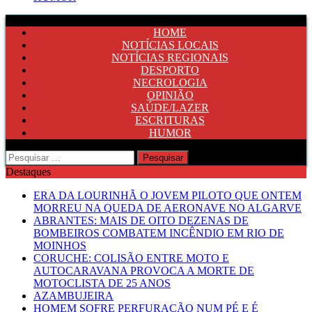
HOME
NOTÍCIAS LOCAIS
NOTÍCIAS REGIONAIS
DESPORTO
NECROLOGIA
OPINIÃO
SAÚDE/LAZER
ESCRITURAS
HUMOR
Pesquisar
por:
Destaques
ERA DA LOURINHÃ O JOVEM PILOTO QUE ONTEM
MORREU NA QUEDA DE AERONAVE NO ALGARVE
ABRANTES: MAIS DE OITO DEZENAS DE
BOMBEIROS COMBATEM INCÊNDIO EM RIO DE
MOINHOS
CORUCHE: COLISÃO ENTRE MOTO E
AUTOCARAVANA PROVOCA A MORTE DE
MOTOCLISTA DE 25 ANOS
AZAMBUJEIRA
HOMEM SOFRE PERFURAÇÃO NUM PÉ E É