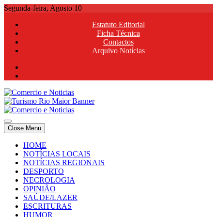
Skip
Segunda-feira, Agosto 10
to
Estatuto Editorial
content
Ficha Técnica
Contactos
Arquivo Notícias
Comercio e Noticias
Notícias e Publicidade Online
Close Menu
Comercio e Noticias
Notícias e Publicidade Online
HOME
NOTÍCIAS LOCAIS
NOTÍCIAS REGIONAIS
DESPORTO
NECROLOGIA
OPINIÃO
SAÚDE/LAZER
ESCRITURAS
HUMOR