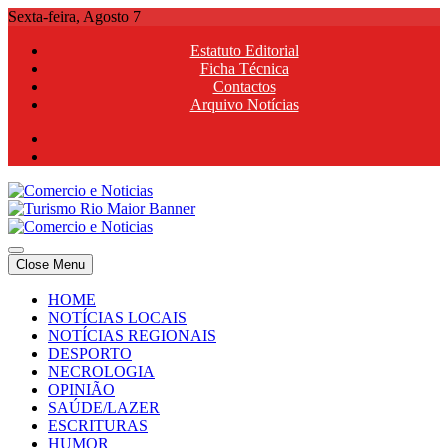
Skip
Sexta-feira, Agosto 7
to
Estatuto Editorial
content
Ficha Técnica
Contactos
Arquivo Notícias
Comercio e Noticias
Notícias e Publicidade Online
Close Menu
Comercio e Noticias
Notícias e Publicidade Online
HOME
NOTÍCIAS LOCAIS
NOTÍCIAS REGIONAIS
DESPORTO
NECROLOGIA
OPINIÃO
SAÚDE/LAZER
ESCRITURAS
HUMOR