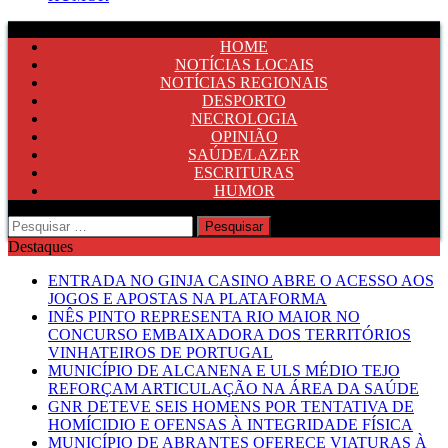
HOME
NOTÍCIAS LOCAIS
NOTÍCIAS REGIONAIS
DESPORTO
NECROLOGIA
OPINIÃO
SAÚDE/LAZER
ESCRITURAS
HUMOR
Pesquisar
por:
Destaques
ENTRADA NO GINJA CASINO ABRE O ACESSO AOS
JOGOS E APOSTAS NA PLATAFORMA
INÊS PINTO REPRESENTA RIO MAIOR NO
CONCURSO EMBAIXADORA DOS TERRITÓRIOS
VINHATEIROS DE PORTUGAL
MUNICÍPIO DE ALCANENA E ULS MÉDIO TEJO
REFORÇAM ARTICULAÇÃO NA ÁREA DA SAÚDE
GNR DETEVE SEIS HOMENS POR TENTATIVA DE
HOMÍCIDIO E OFENSAS À INTEGRIDADE FÍSICA
MUNICÍPIO DE ABRANTES OFERECE VIATURAS À