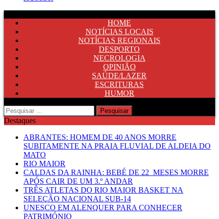
HOME
NOTÍCIAS LOCAIS
NOTÍCIAS REGIONAIS
DESPORTO
NECROLOGIA
OPINIÃO
SAÚDE/LAZER
ESCRITURAS
HUMOR
Pesquisar
por:
Destaques
ABRANTES: HOMEM DE 40 ANOS MORRE
SUBITAMENTE NA PRAIA FLUVIAL DE ALDEIA DO
MATO
RIO MAIOR
CALDAS DA RAINHA: BEBÉ DE 22 MESES MORRE
APÓS CAIR DE UM 3.º ANDAR
TRÊS ATLETAS DO RIO MAIOR BASKET NA
SELEÇÃO NACIONAL SUB-14
UNESCO EM ALENQUER PARA CONHECER
PATRIMÓNIO