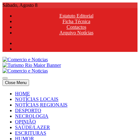
Skip
Sábado, Agosto 8
to
Estatuto Editorial
content
Ficha Técnica
Contactos
Arquivo Notícias
Comercio e Noticias
Notícias e Publicidade Online
Close Menu
Comercio e Noticias
Notícias e Publicidade Online
HOME
NOTÍCIAS LOCAIS
NOTÍCIAS REGIONAIS
DESPORTO
NECROLOGIA
OPINIÃO
SAÚDE/LAZER
ESCRITURAS
HUMOR