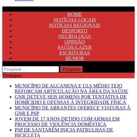
HOME
NOTÍCIAS LOCAIS
NOTÍCIAS REGIONAIS
DESPORTO
NECROLOGIA
OPINIÃO
SAÚDE/LAZER
ESCRITURAS
HUMOR
Pesquisar
por:
Destaques
MUNICÍPIO DE ALCANENA E ULS MÉDIO TEJO
REFORÇAM ARTICULAÇÃO NA ÁREA DA SAÚDE
GNR DETEVE SEIS HOMENS POR TENTATIVA DE
HOMÍCIDIO E OFENSAS À INTEGRIDADE FÍSICA
MUNICÍPIO DE ABRANTES OFERECE VIATURAS À
GNR E PSP
JOVEM DE 17 ANOS DETIDO COM ARMAS EM
PROCESSO DE VIOLÊNCIA DOMÉSTICA
PSP DE SANTARÉM INICIA PATRULHAS DE
BICICLETA