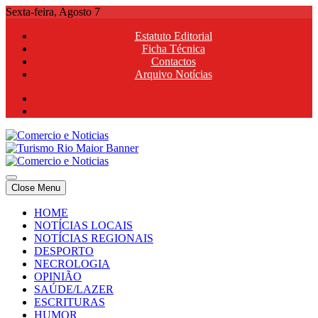
Skip
Sexta-feira, Agosto 7
to
Estatuto Editorial
content
Ficha Técnica
Contactos
Arquivo Notícias
Comercio e Noticias
Notícias e Publicidade Online
Close Menu
Comercio e Noticias
Notícias e Publicidade Online
HOME
NOTÍCIAS LOCAIS
NOTÍCIAS REGIONAIS
DESPORTO
NECROLOGIA
OPINIÃO
SAÚDE/LAZER
ESCRITURAS
HUMOR