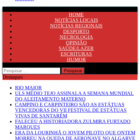
HOME
NOTÍCIAS LOCAIS
NOTÍCIAS REGIONAIS
DESPORTO
NECROLOGIA
OPINIÃO
SAÚDE/LAZER
ESCRITURAS
HUMOR
Pesquisar
por:
Destaques
RIO MAIOR
ULS MÉDIO TEJO ASSINALA A SEMANA MUNDIAL
DO ALEITAMENTO MATERNO
CAMPINO E CARPINTEIRO SÃO AS ESTÁTUAS
VENCEDORAS DO VII FESTIVAL DE ESTÁTUAS
VIVAS DE SANTARÉM
FALECEU A HISTORIADORA ZULMIRA FURTADO
MARQUES
ERA DA LOURINHÃ O JOVEM PILOTO QUE ONTEM
MORREU NA QUEDA DE AERONAVE NO ALGARVE