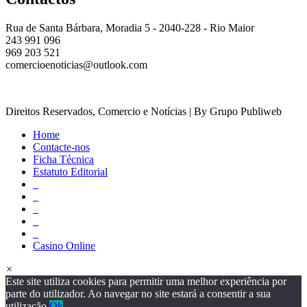
Rua de Santa Bárbara, Moradia 5 - 2040-228 - Rio Maior
243 991 096
969 203 521
comercioenoticias@outlook.com
Direitos Reservados, Comercio e Notícias | By Grupo Publiweb
Home
Contacte-nos
Ficha Técnica
Estatuto Editorial
_
_
_
_
_
Casino Online
×
Este site utiliza cookies para permitir uma melhor experiência por
parte do utilizador. Ao navegar no site estará a consentir a sua
utilização.
Ok