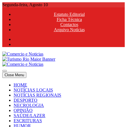
Skip
Segunda-feira, Agosto 10
to
Estatuto Editorial
content
Ficha Técnica
Contactos
Arquivo Notícias
Comercio e Noticias
Notícias e Publicidade Online
Close Menu
Comercio e Noticias
Notícias e Publicidade Online
HOME
NOTÍCIAS LOCAIS
NOTÍCIAS REGIONAIS
DESPORTO
NECROLOGIA
OPINIÃO
SAÚDE/LAZER
ESCRITURAS
HUMOR