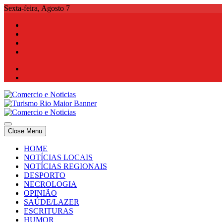
Skip
Sexta-feira, Agosto 7
to
content
Comercio e Noticias
Notícias e Publicidade Online
Close Menu
Comercio e Noticias
Notícias e Publicidade Online
HOME
NOTÍCIAS LOCAIS
NOTÍCIAS REGIONAIS
DESPORTO
NECROLOGIA
OPINIÃO
SAÚDE/LAZER
ESCRITURAS
HUMOR