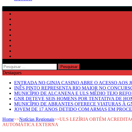
Pesquisar
por:
Destaques
ENTRADA NO GINJA CASINO ABRE O ACESSO AOS 
INÊS PINTO REPRESENTA RIO MAIOR NO CONCUR
MUNICÍPIO DE ALCANENA E ULS MÉDIO TEJO RE
GNR DETEVE SEIS HOMENS POR TENTATIVA DE HOM
MUNICÍPIO DE ABRANTES OFERECE VIATURAS À GN
JOVEM DE 17 ANOS DETIDO COM ARMAS EM PROCE
Home
>>
Notícias Regionais
>>
ULS LEZÍRIA OBTÉM ACREDIT
AUTOMÁTICA EXTERNA