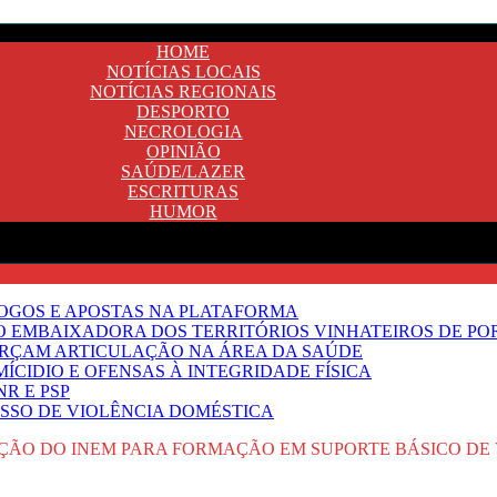
HOME
NOTÍCIAS LOCAIS
NOTÍCIAS REGIONAIS
DESPORTO
NECROLOGIA
OPINIÃO
SAÚDE/LAZER
ESCRITURAS
HUMOR
JOGOS E APOSTAS NA PLATAFORMA
SO EMBAIXADORA DOS TERRITÓRIOS VINHATEIROS DE P
FORÇAM ARTICULAÇÃO NA ÁREA DA SAÚDE
ÍCIDIO E OFENSAS À INTEGRIDADE FÍSICA
R E PSP
SSO DE VIOLÊNCIA DOMÉSTICA
AÇÃO DO INEM PARA FORMAÇÃO EM SUPORTE BÁSICO DE 