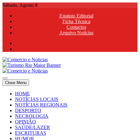
Skip
Sábado, Agosto 8
to
Estatuto Editorial
content
Ficha Técnica
Contactos
Arquivo Notícias
Comercio e Noticias
Notícias e Publicidade Online
Close Menu
Comercio e Noticias
Notícias e Publicidade Online
HOME
NOTÍCIAS LOCAIS
NOTÍCIAS REGIONAIS
DESPORTO
NECROLOGIA
OPINIÃO
SAÚDE/LAZER
ESCRITURAS
HUMOR