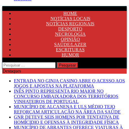
HOME
NOTÍCIAS LOCAIS
NOTÍCIAS REGIONAIS
DESPORTO
NECROLOGIA
OPINIÃO
SAÚDE/LAZER
ESCRITURAS
HUMOR
Pesquisar
por:
Destaques
ENTRADA NO GINJA CASINO ABRE O ACESSO AOS
JOGOS E APOSTAS NA PLATAFORMA
INÊS PINTO REPRESENTA RIO MAIOR NO
CONCURSO EMBAIXADORA DOS TERRITÓRIOS
VINHATEIROS DE PORTUGAL
MUNICÍPIO DE ALCANENA E ULS MÉDIO TEJO
REFORÇAM ARTICULAÇÃO NA ÁREA DA SAÚDE
GNR DETEVE SEIS HOMENS POR TENTATIVA DE
HOMÍCIDIO E OFENSAS À INTEGRIDADE FÍSICA
MUNICÍPIO DE ABRANTES OFERECE VIATURAS À