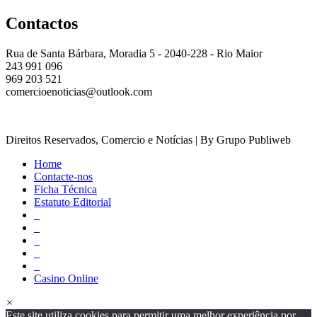
Contactos
Rua de Santa Bárbara, Moradia 5 - 2040-228 - Rio Maior
243 991 096
969 203 521
comercioenoticias@outlook.com
Direitos Reservados, Comercio e Notícias | By Grupo Publiweb
Home
Contacte-nos
Ficha Técnica
Estatuto Editorial
_
_
_
_
_
Casino Online
×
Este site utiliza cookies para permitir uma melhor experiência por