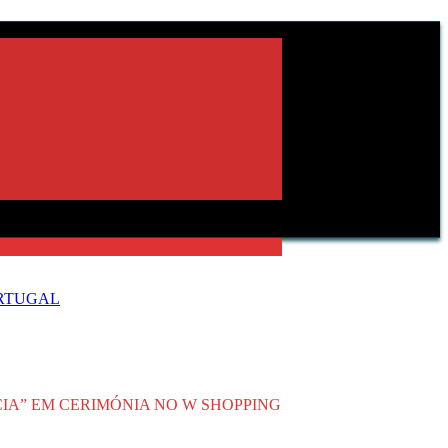
ORTUGAL
IA” EM CERIMÓNIA NO W SHOPPING