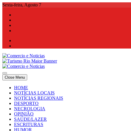
Skip
Sexta-feira, Agosto 7
to
content
Comercio e Noticias
Notícias e Publicidade Online
Close Menu
Comercio e Noticias
Notícias e Publicidade Online
HOME
NOTÍCIAS LOCAIS
NOTÍCIAS REGIONAIS
DESPORTO
NECROLOGIA
OPINIÃO
SAÚDE/LAZER
ESCRITURAS
HUMOR