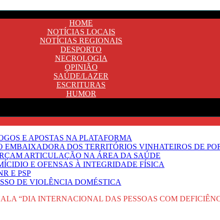
HOME
NOTÍCIAS LOCAIS
NOTÍCIAS REGIONAIS
DESPORTO
NECROLOGIA
OPINIÃO
SAÚDE/LAZER
ESCRITURAS
HUMOR
JOGOS E APOSTAS NA PLATAFORMA
SO EMBAIXADORA DOS TERRITÓRIOS VINHATEIROS DE P
FORÇAM ARTICULAÇÃO NA ÁREA DA SAÚDE
ÍCIDIO E OFENSAS À INTEGRIDADE FÍSICA
R E PSP
SSO DE VIOLÊNCIA DOMÉSTICA
ALA “DIA INTERNACIONAL DAS PESSOAS COM DEFICIÊNC