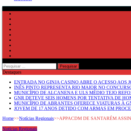
Pesquisar
por:
Destaques
ENTRADA NO GINJA CASINO ABRE O ACESSO AOS 
INÊS PINTO REPRESENTA RIO MAIOR NO CONCUR
MUNICÍPIO DE ALCANENA E ULS MÉDIO TEJO RE
GNR DETEVE SEIS HOMENS POR TENTATIVA DE HOM
MUNICÍPIO DE ABRANTES OFERECE VIATURAS À GN
JOVEM DE 17 ANOS DETIDO COM ARMAS EM PROCE
Home
>>
Notícias Regionais
>>
APPACDM DE SANTARÉM ASSIN
Notícias Regionais