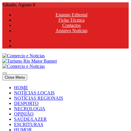
Skip
Sábado, Agosto 8
to
Estatuto Editorial
content
Ficha Técnica
Contactos
Arquivo Notícias
Comercio e Noticias
Notícias e Publicidade Online
Close Menu
Comercio e Noticias
Notícias e Publicidade Online
HOME
NOTÍCIAS LOCAIS
NOTÍCIAS REGIONAIS
DESPORTO
NECROLOGIA
OPINIÃO
SAÚDE/LAZER
ESCRITURAS
HUMOR