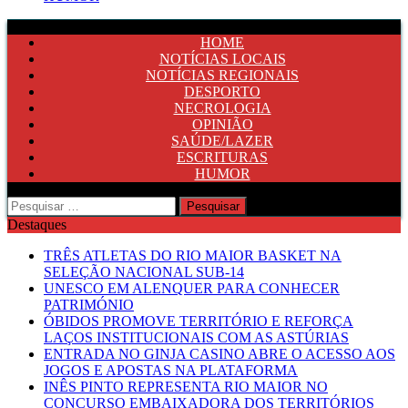
HOME
NOTÍCIAS LOCAIS
NOTÍCIAS REGIONAIS
DESPORTO
NECROLOGIA
OPINIÃO
SAÚDE/LAZER
ESCRITURAS
HUMOR
Pesquisar
por:
Destaques
TRÊS ATLETAS DO RIO MAIOR BASKET NA
SELEÇÃO NACIONAL SUB-14
UNESCO EM ALENQUER PARA CONHECER
PATRIMÓNIO
ÓBIDOS PROMOVE TERRITÓRIO E REFORÇA
LAÇOS INSTITUCIONAIS COM AS ASTÚRIAS
ENTRADA NO GINJA CASINO ABRE O ACESSO AOS
JOGOS E APOSTAS NA PLATAFORMA
INÊS PINTO REPRESENTA RIO MAIOR NO
CONCURSO EMBAIXADORA DOS TERRITÓRIOS