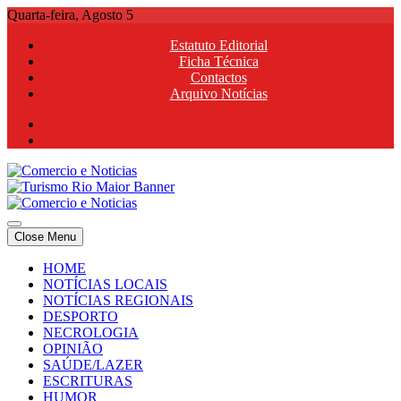
Skip
Quarta-feira, Agosto 5
to
Estatuto Editorial
content
Ficha Técnica
Contactos
Arquivo Notícias
Comercio e Noticias
Notícias e Publicidade Online
Close Menu
Comercio e Noticias
Notícias e Publicidade Online
HOME
NOTÍCIAS LOCAIS
NOTÍCIAS REGIONAIS
DESPORTO
NECROLOGIA
OPINIÃO
SAÚDE/LAZER
ESCRITURAS
HUMOR