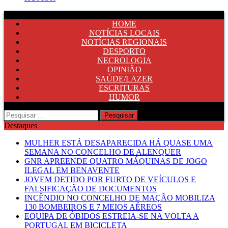
HOME
NOTÍCIAS LOCAIS
NOTÍCIAS REGIONAIS
DESPORTO
NECROLOGIA
OPINIÃO
SAÚDE/LAZER
ESCRITURAS
HUMOR
Pesquisar
por:
Destaques
MULHER ESTÁ DESAPARECIDA HÁ QUASE UMA
SEMANA NO CONCELHO DE ALENQUER
GNR APREENDE QUATRO MÁQUINAS DE JOGO
ILEGAL EM BENAVENTE
JOVEM DETIDO POR FURTO DE VEÍCULOS E
FALSIFICAÇÃO DE DOCUMENTOS
INCÊNDIO NO CONCELHO DE MAÇÃO MOBILIZA
130 BOMBEIROS E 7 MEIOS AÉREOS
EQUIPA DE ÓBIDOS ESTREIA-SE NA VOLTA A
PORTUGAL EM BICICLETA