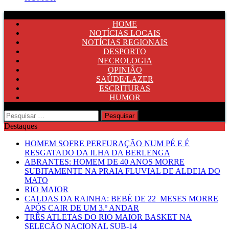
HOME
NOTÍCIAS LOCAIS
NOTÍCIAS REGIONAIS
DESPORTO
NECROLOGIA
OPINIÃO
SAÚDE/LAZER
ESCRITURAS
HUMOR
Pesquisar
por:
Destaques
HOMEM SOFRE PERFURAÇÃO NUM PÉ E É
RESGATADO DA ILHA DA BERLENGA
ABRANTES: HOMEM DE 40 ANOS MORRE
SUBITAMENTE NA PRAIA FLUVIAL DE ALDEIA DO
MATO
RIO MAIOR
CALDAS DA RAINHA: BEBÉ DE 22 MESES MORRE
APÓS CAIR DE UM 3.º ANDAR
TRÊS ATLETAS DO RIO MAIOR BASKET NA
SELEÇÃO NACIONAL SUB-14