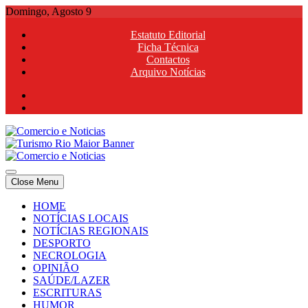
Skip
Domingo, Agosto 9
to
Estatuto Editorial
content
Ficha Técnica
Contactos
Arquivo Notícias
Comercio e Noticias
Notícias e Publicidade Online
Close Menu
Comercio e Noticias
Notícias e Publicidade Online
HOME
NOTÍCIAS LOCAIS
NOTÍCIAS REGIONAIS
DESPORTO
NECROLOGIA
OPINIÃO
SAÚDE/LAZER
ESCRITURAS
HUMOR