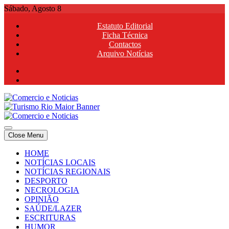
Skip
Sábado, Agosto 8
to
Estatuto Editorial
content
Ficha Técnica
Contactos
Arquivo Notícias
Comercio e Noticias
Notícias e Publicidade Online
Close Menu
Comercio e Noticias
Notícias e Publicidade Online
HOME
NOTÍCIAS LOCAIS
NOTÍCIAS REGIONAIS
DESPORTO
NECROLOGIA
OPINIÃO
SAÚDE/LAZER
ESCRITURAS
HUMOR