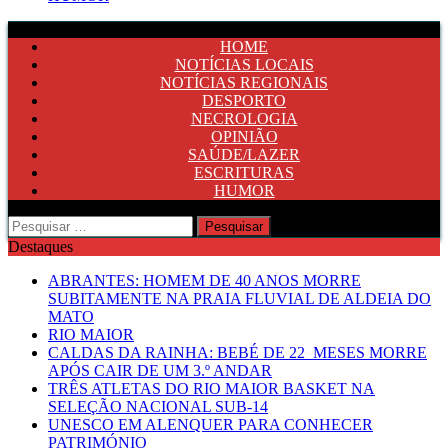
HOME
NOTÍCIAS LOCAIS
NOTÍCIAS REGIONAIS
DESPORTO
NECROLOGIA
OPINIÃO
SAÚDE/LAZER
ESCRITURAS
HUMOR
Pesquisar
por:
Destaques
ABRANTES: HOMEM DE 40 ANOS MORRE
SUBITAMENTE NA PRAIA FLUVIAL DE ALDEIA DO
MATO
RIO MAIOR
CALDAS DA RAINHA: BEBÉ DE 22 MESES MORRE
APÓS CAIR DE UM 3.º ANDAR
TRÊS ATLETAS DO RIO MAIOR BASKET NA
SELEÇÃO NACIONAL SUB-14
UNESCO EM ALENQUER PARA CONHECER
PATRIMÓNIO