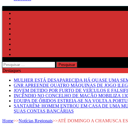
Pesquisar
por:
Destaques
MULHER ESTÁ DESAPARECIDA HÁ QUASE UMA S
GNR APREENDE QUATRO MÁQUINAS DE JOGO ILE
JOVEM DETIDO POR FURTO DE VEÍCULOS E FALS
INCÊNDIO NO CONCELHO DE MAÇÃO MOBILIZA 130
EQUIPA DE ÓBIDOS ESTREIA-SE NA VOLTA A PORT
SANTARÉM: HOMEM ENTROU EM CASA DE UMA MUL
SUAS CONTAS BANCÁRIAS
Home
>>
Notícias Regionais
>>
ATÉ DOMINGO A CHAMUSCA E