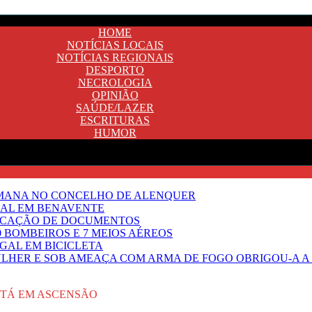
HOME
NOTÍCIAS LOCAIS
NOTÍCIAS REGIONAIS
DESPORTO
NECROLOGIA
OPINIÃO
SAÚDE/LAZER
ESCRITURAS
HUMOR
EMANA NO CONCELHO DE ALENQUER
GAL EM BENAVENTE
IFICAÇÃO DE DOCUMENTOS
 BOMBEIROS E 7 MEIOS AÉREOS
UGAL EM BICICLETA
HER E SOB AMEAÇA COM ARMA DE FOGO OBRIGOU-A A T
STÁ EM ASCENSÃO