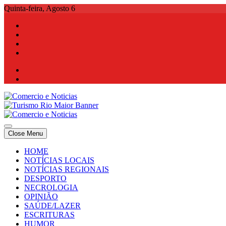
Skip
Quinta-feira, Agosto 6
to
content
Comercio e Noticias
Notícias e Publicidade Online
Close Menu
Comercio e Noticias
Notícias e Publicidade Online
HOME
NOTÍCIAS LOCAIS
NOTÍCIAS REGIONAIS
DESPORTO
NECROLOGIA
OPINIÃO
SAÚDE/LAZER
ESCRITURAS
HUMOR