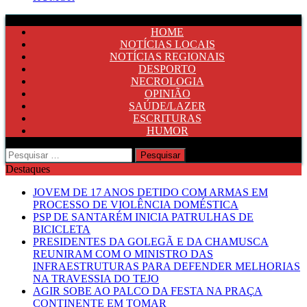
HOME
NOTÍCIAS LOCAIS
NOTÍCIAS REGIONAIS
DESPORTO
NECROLOGIA
OPINIÃO
SAÚDE/LAZER
ESCRITURAS
HUMOR
Pesquisar
por:
Destaques
JOVEM DE 17 ANOS DETIDO COM ARMAS EM
PROCESSO DE VIOLÊNCIA DOMÉSTICA
PSP DE SANTARÉM INICIA PATRULHAS DE
BICICLETA
PRESIDENTES DA GOLEGÃ E DA CHAMUSCA
REUNIRAM COM O MINISTRO DAS
INFRAESTRUTURAS PARA DEFENDER MELHORIAS
NA TRAVESSIA DO TEJO
AGIR SOBE AO PALCO DA FESTA NA PRAÇA
CONTINENTE EM TOMAR