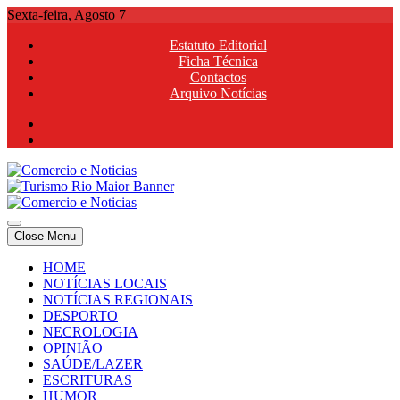
Skip
Sexta-feira, Agosto 7
to
Estatuto Editorial
content
Ficha Técnica
Contactos
Arquivo Notícias
Comercio e Noticias
Notícias e Publicidade Online
Close Menu
Comercio e Noticias
Notícias e Publicidade Online
HOME
NOTÍCIAS LOCAIS
NOTÍCIAS REGIONAIS
DESPORTO
NECROLOGIA
OPINIÃO
SAÚDE/LAZER
ESCRITURAS
HUMOR