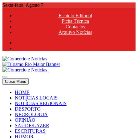
Skip
Sexta-feira, Agosto 7
to
Estatuto Editorial
content
Ficha Técnica
Contactos
Arquivo Notícias
Comercio e Noticias
Notícias e Publicidade Online
Close Menu
Comercio e Noticias
Notícias e Publicidade Online
HOME
NOTÍCIAS LOCAIS
NOTÍCIAS REGIONAIS
DESPORTO
NECROLOGIA
OPINIÃO
SAÚDE/LAZER
ESCRITURAS
HUMOR