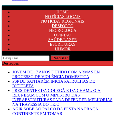
HOME
NOTÍCIAS LOCAIS
NOTÍCIAS REGIONAIS
DESPORTO
NECROLOGIA
OPINIÃO
SAÚDE/LAZER
ESCRITURAS
HUMOR
Pesquisar
por:
Destaques
JOVEM DE 17 ANOS DETIDO COM ARMAS EM
PROCESSO DE VIOLÊNCIA DOMÉSTICA
PSP DE SANTARÉM INICIA PATRULHAS DE
BICICLETA
PRESIDENTES DA GOLEGÃ E DA CHAMUSCA
REUNIRAM COM O MINISTRO DAS
INFRAESTRUTURAS PARA DEFENDER MELHORIAS
NA TRAVESSIA DO TEJO
AGIR SOBE AO PALCO DA FESTA NA PRAÇA
CONTINENTE EM TOMAR