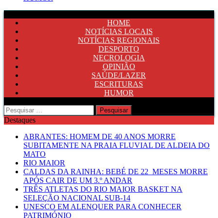
HOME
NOTÍCIAS LOCAIS
NOTÍCIAS REGIONAIS
DESPORTO
NECROLOGIA
OPINIÃO
SAÚDE/LAZER
ESCRITURAS
HUMOR
Pesquisar
por:
Destaques
ABRANTES: HOMEM DE 40 ANOS MORRE
SUBITAMENTE NA PRAIA FLUVIAL DE ALDEIA DO
MATO
RIO MAIOR
CALDAS DA RAINHA: BEBÉ DE 22 MESES MORRE
APÓS CAIR DE UM 3.º ANDAR
TRÊS ATLETAS DO RIO MAIOR BASKET NA
SELEÇÃO NACIONAL SUB-14
UNESCO EM ALENQUER PARA CONHECER
PATRIMÓNIO