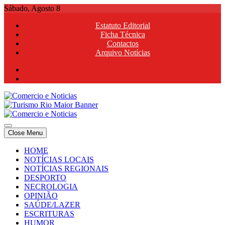
Skip
Sábado, Agosto 8
to
Estatuto Editorial
content
Ficha Técnica
Contactos
Arquivo Notícias
Comercio e Noticias
Notícias e Publicidade Online
Close Menu
Comercio e Noticias
Notícias e Publicidade Online
HOME
NOTÍCIAS LOCAIS
NOTÍCIAS REGIONAIS
DESPORTO
NECROLOGIA
OPINIÃO
SAÚDE/LAZER
ESCRITURAS
HUMOR