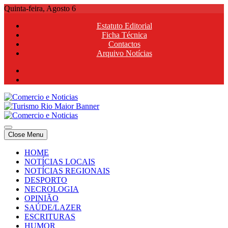
Skip
Quinta-feira, Agosto 6
to
Estatuto Editorial
content
Ficha Técnica
Contactos
Arquivo Notícias
Comercio e Noticias
Notícias e Publicidade Online
Close Menu
Comercio e Noticias
Notícias e Publicidade Online
HOME
NOTÍCIAS LOCAIS
NOTÍCIAS REGIONAIS
DESPORTO
NECROLOGIA
OPINIÃO
SAÚDE/LAZER
ESCRITURAS
HUMOR