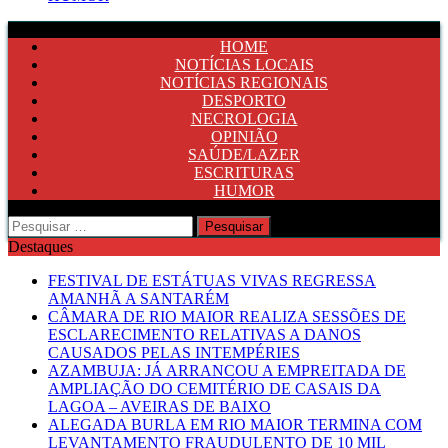
HOME
NOTÍCIAS LOCAIS
NOTÍCIAS REGIONAIS
DESPORTO
NECROLOGIA
OPINIÃO
SAÚDE/LAZER
ESCRITURAS
HUMOR
Pesquisar
por:
Destaques
FESTIVAL DE ESTÁTUAS VIVAS REGRESSA
AMANHÃ A SANTARÉM
CÂMARA DE RIO MAIOR REALIZA SESSÕES DE
ESCLARECIMENTO RELATIVAS A DANOS
CAUSADOS PELAS INTEMPÉRIES
AZAMBUJA: JÁ ARRANCOU A EMPREITADA DE
AMPLIAÇÃO DO CEMITÉRIO DE CASAIS DA
LAGOA – AVEIRAS DE BAIXO
ALEGADA BURLA EM RIO MAIOR TERMINA COM
LEVANTAMENTO FRAUDULENTO DE 10 MIL