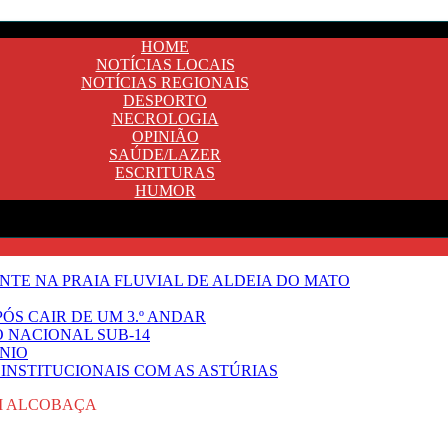
HOME
NOTÍCIAS LOCAIS
NOTÍCIAS REGIONAIS
DESPORTO
NECROLOGIA
OPINIÃO
SAÚDE/LAZER
ESCRITURAS
HUMOR
TE NA PRAIA FLUVIAL DE ALDEIA DO MATO
ÓS CAIR DE UM 3.º ANDAR
O NACIONAL SUB-14
NIO
INSTITUCIONAIS COM AS ASTÚRIAS
M ALCOBAÇA