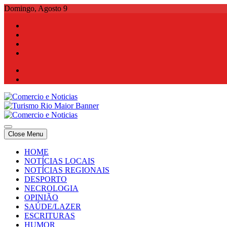
Skip
Domingo, Agosto 9
to
content
Comercio e Noticias
Notícias e Publicidade Online
Close Menu
Comercio e Noticias
Notícias e Publicidade Online
HOME
NOTÍCIAS LOCAIS
NOTÍCIAS REGIONAIS
DESPORTO
NECROLOGIA
OPINIÃO
SAÚDE/LAZER
ESCRITURAS
HUMOR