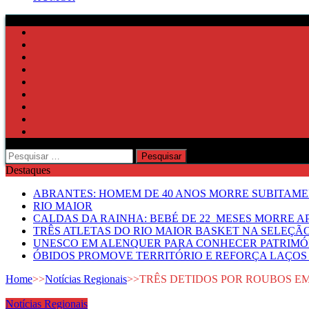
Pesquisar
por:
Destaques
ABRANTES: HOMEM DE 40 ANOS MORRE SUBITAMEN
RIO MAIOR
CALDAS DA RAINHA: BEBÉ DE 22 MESES MORRE AP
TRÊS ATLETAS DO RIO MAIOR BASKET NA SELEÇÃ
UNESCO EM ALENQUER PARA CONHECER PATRIMÓ
ÓBIDOS PROMOVE TERRITÓRIO E REFORÇA LAÇOS 
Home
>>
Notícias Regionais
>>
TRÊS DETIDOS POR ROUBOS E
Notícias Regionais