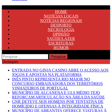
HOME
NOTÍCIAS LOCAIS
NOTÍCIAS REGIONAIS
DESPORTO
NECROLOGIA
OPINIÃO
SAÚDE/LAZER
ESCRITURAS
HUMOR
Pesquisar
por:
Destaques
ENTRADA NO GINJA CASINO ABRE O ACESSO AOS
JOGOS E APOSTAS NA PLATAFORMA
INÊS PINTO REPRESENTA RIO MAIOR NO
CONCURSO EMBAIXADORA DOS TERRITÓRIOS
VINHATEIROS DE PORTUGAL
MUNICÍPIO DE ALCANENA E ULS MÉDIO TEJO
REFORÇAM ARTICULAÇÃO NA ÁREA DA SAÚDE
GNR DETEVE SEIS HOMENS POR TENTATIVA DE
HOMÍCIDIO E OFENSAS À INTEGRIDADE FÍSICA
MUNICÍPIO DE ABRANTES OFERECE VIATURAS À