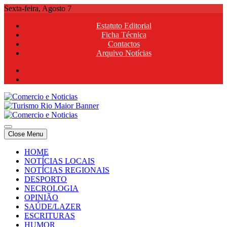
Skip
Sexta-feira, Agosto 7
to
Estatuto Editorial
content
Ficha Técnica
Contactos
Arquivo Notícias
Comercio e Noticias
Notícias e Publicidade Online
Close Menu
Comercio e Noticias
Notícias e Publicidade Online
HOME
NOTÍCIAS LOCAIS
NOTÍCIAS REGIONAIS
DESPORTO
NECROLOGIA
OPINIÃO
SAÚDE/LAZER
ESCRITURAS
HUMOR