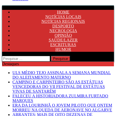
HOME
NOTÍCIAS LOCAIS
NOTÍCIAS REGIONAIS
DESPORTO
NECROLOGIA
OPINIÃO
SAÚDE/LAZER
ESCRITURAS
HUMOR
Pesquisar
por:
Destaques
ULS MÉDIO TEJO ASSINALA A SEMANA MUNDIAL
DO ALEITAMENTO MATERNO
CAMPINO E CARPINTEIRO SÃO AS ESTÁTUAS
VENCEDORAS DO VII FESTIVAL DE ESTÁTUAS
VIVAS DE SANTARÉM
FALECEU A HISTORIADORA ZULMIRA FURTADO
MARQUES
ERA DA LOURINHÃ O JOVEM PILOTO QUE ONTEM
MORREU NA QUEDA DE AERONAVE NO ALGARVE
ABRANTES: MAIS DE OITO DEZENAS DE