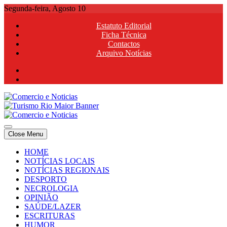
Skip
Segunda-feira, Agosto 10
to
Estatuto Editorial
content
Ficha Técnica
Contactos
Arquivo Notícias
Comercio e Noticias
Notícias e Publicidade Online
Close Menu
Comercio e Noticias
Notícias e Publicidade Online
HOME
NOTÍCIAS LOCAIS
NOTÍCIAS REGIONAIS
DESPORTO
NECROLOGIA
OPINIÃO
SAÚDE/LAZER
ESCRITURAS
HUMOR