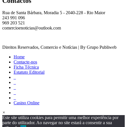
Contactos
Rua de Santa Bárbara, Moradia 5 - 2040-228 - Rio Maior
243 991 096
969 203 521
comercioenoticias@outlook.com
Direitos Reservados, Comercio e Notícias | By Grupo Publiweb
Home
Contacte-nos
Ficha Técnica
Estatuto Editorial
_
_
_
_
_
Casino Online
×
Este site utiliza cookies para permitir uma melhor experiência por
parte do utilizador. Ao navegar no site estará a consentir a sua