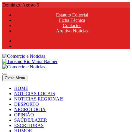
Skip
Domingo, Agosto 9
to
Estatuto Editorial
content
Ficha Técnica
Contactos
Arquivo Notícias
Comercio e Noticias
Notícias e Publicidade Online
Close Menu
Comercio e Noticias
Notícias e Publicidade Online
HOME
NOTÍCIAS LOCAIS
NOTÍCIAS REGIONAIS
DESPORTO
NECROLOGIA
OPINIÃO
SAÚDE/LAZER
ESCRITURAS
HUMOR