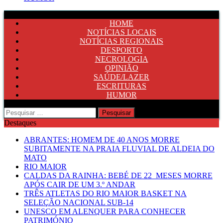
HOME
NOTÍCIAS LOCAIS
NOTÍCIAS REGIONAIS
DESPORTO
NECROLOGIA
OPINIÃO
SAÚDE/LAZER
ESCRITURAS
HUMOR
Pesquisar
por:
Destaques
ABRANTES: HOMEM DE 40 ANOS MORRE
SUBITAMENTE NA PRAIA FLUVIAL DE ALDEIA DO
MATO
RIO MAIOR
CALDAS DA RAINHA: BEBÉ DE 22 MESES MORRE
APÓS CAIR DE UM 3.º ANDAR
TRÊS ATLETAS DO RIO MAIOR BASKET NA
SELEÇÃO NACIONAL SUB-14
UNESCO EM ALENQUER PARA CONHECER
PATRIMÓNIO