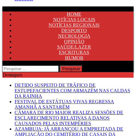
HOME
NOTÍCIAS LOCAIS
NOTÍCIAS REGIONAIS
DESPORTO
NECROLOGIA
OPINIÃO
SAÚDE/LAZER
ESCRITURAS
HUMOR
Pesquisar
por:
Destaques
DETIDO SUSPEITO DE TRÁFICO DE
ESTUPEFACIENTES COM ARMAZÉM NAS CALDAS
DA RAINHA
FESTIVAL DE ESTÁTUAS VIVAS REGRESSA
AMANHÃ A SANTARÉM
CÂMARA DE RIO MAIOR REALIZA SESSÕES DE
ESCLARECIMENTO RELATIVAS A DANOS
CAUSADOS PELAS INTEMPÉRIES
AZAMBUJA: JÁ ARRANCOU A EMPREITADA DE
AMPLIAÇÃO DO CEMITÉRIO DE CASAIS DA