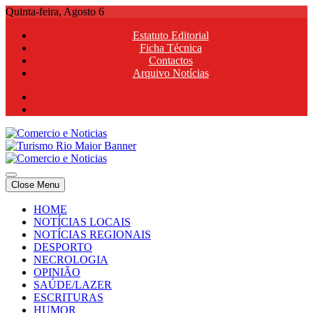
Skip
Quinta-feira, Agosto 6
to
Estatuto Editorial
content
Ficha Técnica
Contactos
Arquivo Notícias
Comercio e Noticias
Notícias e Publicidade Online
Close Menu
Comercio e Noticias
Notícias e Publicidade Online
HOME
NOTÍCIAS LOCAIS
NOTÍCIAS REGIONAIS
DESPORTO
NECROLOGIA
OPINIÃO
SAÚDE/LAZER
ESCRITURAS
HUMOR