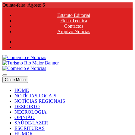
Skip
Quinta-feira, Agosto 6
to
Estatuto Editorial
content
Ficha Técnica
Contactos
Arquivo Notícias
Comercio e Noticias
Notícias e Publicidade Online
Close Menu
Comercio e Noticias
Notícias e Publicidade Online
HOME
NOTÍCIAS LOCAIS
NOTÍCIAS REGIONAIS
DESPORTO
NECROLOGIA
OPINIÃO
SAÚDE/LAZER
ESCRITURAS
HUMOR