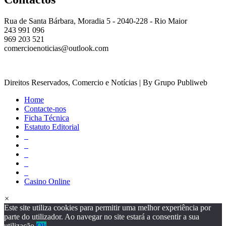
Rua de Santa Bárbara, Moradia 5 - 2040-228 - Rio Maior
243 991 096
969 203 521
comercioenoticias@outlook.com
Direitos Reservados, Comercio e Notícias | By Grupo Publiweb
Home
Contacte-nos
Ficha Técnica
Estatuto Editorial
_
_
_
_
_
Casino Online
×
Este site utiliza cookies para permitir uma melhor experiência por
parte do utilizador. Ao navegar no site estará a consentir a sua
utilização.
Ok