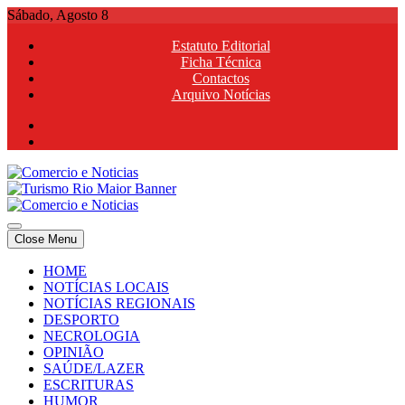
Skip
Sábado, Agosto 8
to
Estatuto Editorial
content
Ficha Técnica
Contactos
Arquivo Notícias
Comercio e Noticias
Notícias e Publicidade Online
Close Menu
Comercio e Noticias
Notícias e Publicidade Online
HOME
NOTÍCIAS LOCAIS
NOTÍCIAS REGIONAIS
DESPORTO
NECROLOGIA
OPINIÃO
SAÚDE/LAZER
ESCRITURAS
HUMOR