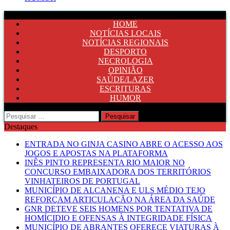
HOME
NOTÍCIAS LOCAIS
NOTÍCIAS REGIONAIS
DESPORTO
NECROLOGIA
OPINIÃO
SAÚDE/LAZER
ESCRITURAS
HUMOR
Pesquisar
por:
Destaques
ENTRADA NO GINJA CASINO ABRE O ACESSO AOS
JOGOS E APOSTAS NA PLATAFORMA
INÊS PINTO REPRESENTA RIO MAIOR NO
CONCURSO EMBAIXADORA DOS TERRITÓRIOS
VINHATEIROS DE PORTUGAL
MUNICÍPIO DE ALCANENA E ULS MÉDIO TEJO
REFORÇAM ARTICULAÇÃO NA ÁREA DA SAÚDE
GNR DETEVE SEIS HOMENS POR TENTATIVA DE
HOMÍCIDIO E OFENSAS À INTEGRIDADE FÍSICA
MUNICÍPIO DE ABRANTES OFERECE VIATURAS À