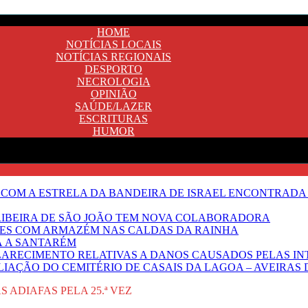
HOME
NOTÍCIAS LOCAIS
NOTÍCIAS REGIONAIS
DESPORTO
NECROLOGIA
OPINIÃO
SAÚDE/LAZER
ESCRITURAS
HUMOR
 COM A ESTRELA DA BANDEIRA DE ISRAEL ENCONTRADA 
E RIBEIRA DE SÃO JOÃO TEM NOVA COLABORADORA
NTES COM ARMAZÉM NAS CALDAS DA RAINHA
Ã A SANTARÉM
LARECIMENTO RELATIVAS A DANOS CAUSADOS PELAS IN
IAÇÃO DO CEMITÉRIO DE CASAIS DA LAGOA – AVEIRAS 
 ADIAFAS PELA 25.ª VEZ