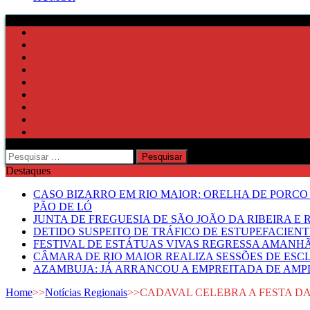
Pesquisar
por:
Destaques
CASO BIZARRO EM RIO MAIOR: ORELHA DE PORCO
PÃO DE LÓ
JUNTA DE FREGUESIA DE SÃO JOÃO DA RIBEIRA 
DETIDO SUSPEITO DE TRÁFICO DE ESTUPEFACIE
FESTIVAL DE ESTÁTUAS VIVAS REGRESSA AMANH
CÂMARA DE RIO MAIOR REALIZA SESSÕES DE ESC
AZAMBUJA: JÁ ARRANCOU A EMPREITADA DE AMPL
Home
>>
Notícias Regionais
>>
CADAVAL CELEBRA A FESTA DAS