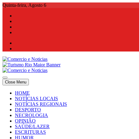
Skip
Quinta-feira, Agosto 6
to
content
Comercio e Noticias
Notícias e Publicidade Online
Close Menu
Comercio e Noticias
Notícias e Publicidade Online
HOME
NOTÍCIAS LOCAIS
NOTÍCIAS REGIONAIS
DESPORTO
NECROLOGIA
OPINIÃO
SAÚDE/LAZER
ESCRITURAS
HUMOR