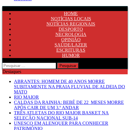
HOME
NOTÍCIAS LOCAIS
NOTÍCIAS REGIONAIS
DESPORTO
NECROLOGIA
OPINIÃO
SAÚDE/LAZER
ESCRITURAS
HUMOR
Pesquisar
por:
Destaques
ABRANTES: HOMEM DE 40 ANOS MORRE
SUBITAMENTE NA PRAIA FLUVIAL DE ALDEIA DO
MATO
RIO MAIOR
CALDAS DA RAINHA: BEBÉ DE 22 MESES MORRE
APÓS CAIR DE UM 3.º ANDAR
TRÊS ATLETAS DO RIO MAIOR BASKET NA
SELEÇÃO NACIONAL SUB-14
UNESCO EM ALENQUER PARA CONHECER
PATRIMÓNIO