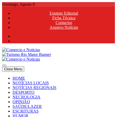
Skip
Domingo, Agosto 9
to
Estatuto Editorial
content
Ficha Técnica
Contactos
Arquivo Notícias
Comercio e Noticias
Notícias e Publicidade Online
Close Menu
Comercio e Noticias
Notícias e Publicidade Online
HOME
NOTÍCIAS LOCAIS
NOTÍCIAS REGIONAIS
DESPORTO
NECROLOGIA
OPINIÃO
SAÚDE/LAZER
ESCRITURAS
HUMOR