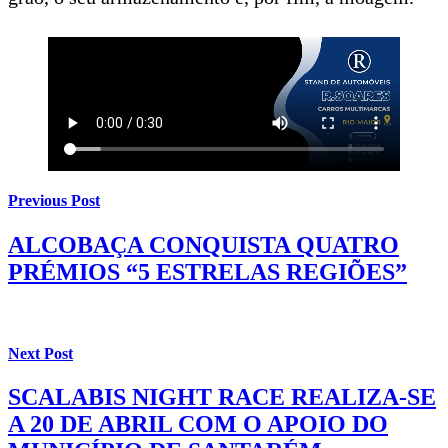
Previous Post
ALCOBAÇA CONQUISTA QUATRO
PRÉMIOS “5 ESTRELAS REGIÕES”
Next Post
SCALABIS NIGHT RACE REALIZA-SE
A 20 DE ABRIL COM O APOIO DO