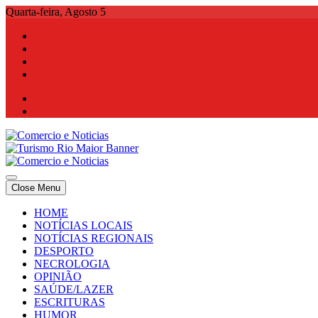
Skip
Quarta-feira, Agosto 5
to
content
Comercio e Noticias
Notícias e Publicidade Online
Close Menu
Comercio e Noticias
Notícias e Publicidade Online
HOME
NOTÍCIAS LOCAIS
NOTÍCIAS REGIONAIS
DESPORTO
NECROLOGIA
OPINIÃO
SAÚDE/LAZER
ESCRITURAS
HUMOR