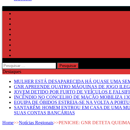
Pesquisar
por:
Destaques
MULHER ESTÁ DESAPARECIDA HÁ QUASE UMA S
GNR APREENDE QUATRO MÁQUINAS DE JOGO ILE
JOVEM DETIDO POR FURTO DE VEÍCULOS E FALS
INCÊNDIO NO CONCELHO DE MAÇÃO MOBILIZA 130
EQUIPA DE ÓBIDOS ESTREIA-SE NA VOLTA A PORT
SANTARÉM: HOMEM ENTROU EM CASA DE UMA MUL
SUAS CONTAS BANCÁRIAS
Home
>>
Notícias Regionais
>>
PENICHE: GNR DETETA QUEIMA