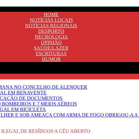
HOME
NOTÍCIAS LOCAIS
NOTÍCIAS REGIONAIS
DESPORTO
NECROLOGIA
OPINIÃO
SAÚDE/LAZER
ESCRITURAS
HUMOR
EMANA NO CONCELHO DE ALENQUER
GAL EM BENAVENTE
IFICAÇÃO DE DOCUMENTOS
 BOMBEIROS E 7 MEIOS AÉREOS
UGAL EM BICICLETA
HER E SOB AMEAÇA COM ARMA DE FOGO OBRIGOU-A A T
 ILEGAL DE RESÍDUOS A CÉU ABERTO