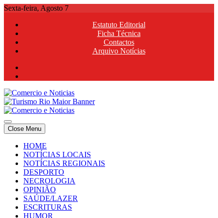
Skip
Sexta-feira, Agosto 7
to
Estatuto Editorial
content
Ficha Técnica
Contactos
Arquivo Notícias
Comercio e Noticias
Notícias e Publicidade Online
Close Menu
Comercio e Noticias
Notícias e Publicidade Online
HOME
NOTÍCIAS LOCAIS
NOTÍCIAS REGIONAIS
DESPORTO
NECROLOGIA
OPINIÃO
SAÚDE/LAZER
ESCRITURAS
HUMOR