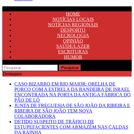
HOME
NOTÍCIAS LOCAIS
NOTÍCIAS REGIONAIS
DESPORTO
NECROLOGIA
OPINIÃO
SAÚDE/LAZER
ESCRITURAS
HUMOR
Pesquisar
por:
Destaques
CASO BIZARRO EM RIO MAIOR: ORELHA DE
PORCO COM A ESTRELA DA BANDEIRA DE ISRAEL
ENCONTRADA NA PORTA DA ANTIGA FÁBRICA DO
PÃO DE LÓ
JUNTA DE FREGUESIA DE SÃO JOÃO DA RIBEIRA E
RIBEIRA DE SÃO JOÃO TEM NOVA
COLABORADORA
DETIDO SUSPEITO DE TRÁFICO DE
ESTUPEFACIENTES COM ARMAZÉM NAS CALDAS
DA RAINHA