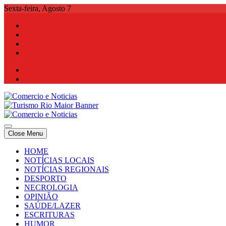
Skip
Sexta-feira, Agosto 7
to
content
Comercio e Noticias
Notícias e Publicidade Online
Close Menu
Comercio e Noticias
Notícias e Publicidade Online
HOME
NOTÍCIAS LOCAIS
NOTÍCIAS REGIONAIS
DESPORTO
NECROLOGIA
OPINIÃO
SAÚDE/LAZER
ESCRITURAS
HUMOR