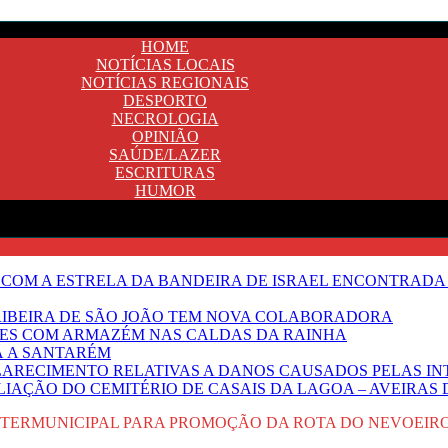
HOME
NOTÍCIAS LOCAIS
NOTÍCIAS REGIONAIS
DESPORTO
NECROLOGIA
OPINIÃO
SAÚDE/LAZER
ESCRITURAS
HUMOR
 COM A ESTRELA DA BANDEIRA DE ISRAEL ENCONTRADA 
E RIBEIRA DE SÃO JOÃO TEM NOVA COLABORADORA
NTES COM ARMAZÉM NAS CALDAS DA RAINHA
Ã A SANTARÉM
LARECIMENTO RELATIVAS A DANOS CAUSADOS PELAS IN
IAÇÃO DO CEMITÉRIO DE CASAIS DA LAGOA – AVEIRAS 
NTERMUNICIPAL PARA PROMOÇÃO DA ROTA DO NEVOEIR