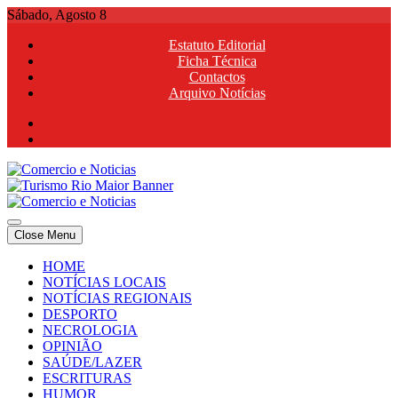
Skip
Sábado, Agosto 8
to
Estatuto Editorial
content
Ficha Técnica
Contactos
Arquivo Notícias
Comercio e Noticias
Notícias e Publicidade Online
Close Menu
Comercio e Noticias
Notícias e Publicidade Online
HOME
NOTÍCIAS LOCAIS
NOTÍCIAS REGIONAIS
DESPORTO
NECROLOGIA
OPINIÃO
SAÚDE/LAZER
ESCRITURAS
HUMOR