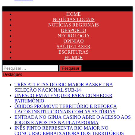
HOME
NOTÍCIAS LOCAIS
NOTÍCIAS REGIONAIS
DESPORTO
NECROLOGIA
OPINIÃO
SAÚDE/LAZER
ESCRITURAS
HUMOR
Pesquisar
por:
Destaques
TRÊS ATLETAS DO RIO MAIOR BASKET NA
SELEÇÃO NACIONAL SUB-14
UNESCO EM ALENQUER PARA CONHECER
PATRIMÓNIO
ÓBIDOS PROMOVE TERRITÓRIO E REFORÇA
LAÇOS INSTITUCIONAIS COM AS ASTÚRIAS
ENTRADA NO GINJA CASINO ABRE O ACESSO AOS
JOGOS E APOSTAS NA PLATAFORMA
INÊS PINTO REPRESENTA RIO MAIOR NO
CONCURSO EMBAIXADORA DOS TERRITÓRIOS