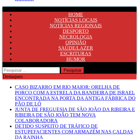
HOME
NOTÍCIAS LOCAIS
NOTÍCIAS REGIONAIS
DESPORTO
NECROLOGIA
OPINIÃO
SAÚDE/LAZER
ESCRITURAS
HUMOR
Pesquisar
por:
Destaques
CASO BIZARRO EM RIO MAIOR: ORELHA DE
PORCO COM A ESTRELA DA BANDEIRA DE ISRAEL
ENCONTRADA NA PORTA DA ANTIGA FÁBRICA DO
PÃO DE LÓ
JUNTA DE FREGUESIA DE SÃO JOÃO DA RIBEIRA E
RIBEIRA DE SÃO JOÃO TEM NOVA
COLABORADORA
DETIDO SUSPEITO DE TRÁFICO DE
ESTUPEFACIENTES COM ARMAZÉM NAS CALDAS
DA RAINHA