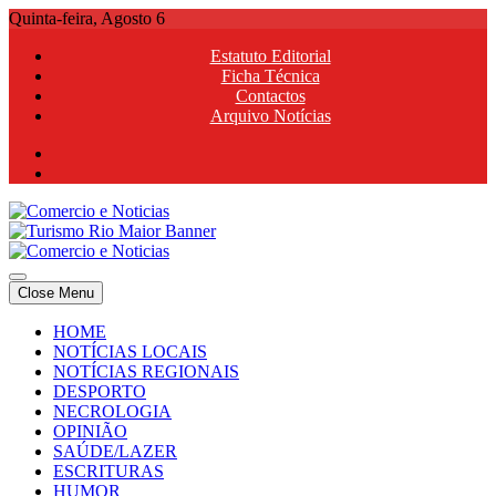
Skip
Quinta-feira, Agosto 6
to
Estatuto Editorial
content
Ficha Técnica
Contactos
Arquivo Notícias
Comercio e Noticias
Notícias e Publicidade Online
Close Menu
Comercio e Noticias
Notícias e Publicidade Online
HOME
NOTÍCIAS LOCAIS
NOTÍCIAS REGIONAIS
DESPORTO
NECROLOGIA
OPINIÃO
SAÚDE/LAZER
ESCRITURAS
HUMOR