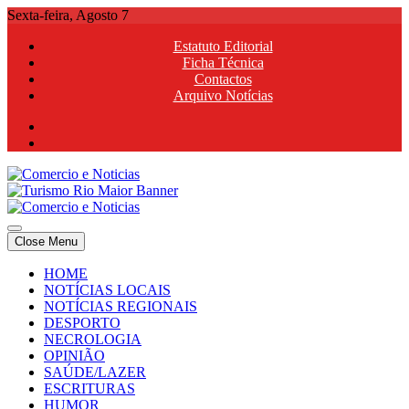
Skip
Sexta-feira, Agosto 7
to
Estatuto Editorial
content
Ficha Técnica
Contactos
Arquivo Notícias
Comercio e Noticias
Notícias e Publicidade Online
Close Menu
Comercio e Noticias
Notícias e Publicidade Online
HOME
NOTÍCIAS LOCAIS
NOTÍCIAS REGIONAIS
DESPORTO
NECROLOGIA
OPINIÃO
SAÚDE/LAZER
ESCRITURAS
HUMOR