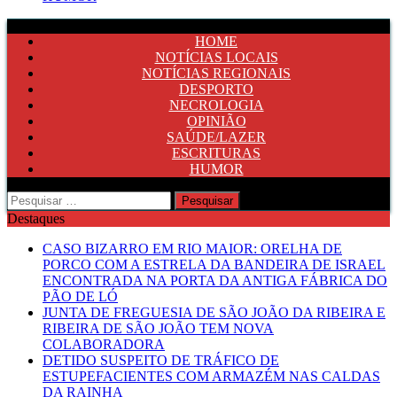
HOME
NOTÍCIAS LOCAIS
NOTÍCIAS REGIONAIS
DESPORTO
NECROLOGIA
OPINIÃO
SAÚDE/LAZER
ESCRITURAS
HUMOR
Pesquisar
por:
Destaques
CASO BIZARRO EM RIO MAIOR: ORELHA DE
PORCO COM A ESTRELA DA BANDEIRA DE ISRAEL
ENCONTRADA NA PORTA DA ANTIGA FÁBRICA DO
PÃO DE LÓ
JUNTA DE FREGUESIA DE SÃO JOÃO DA RIBEIRA E
RIBEIRA DE SÃO JOÃO TEM NOVA
COLABORADORA
DETIDO SUSPEITO DE TRÁFICO DE
ESTUPEFACIENTES COM ARMAZÉM NAS CALDAS
DA RAINHA