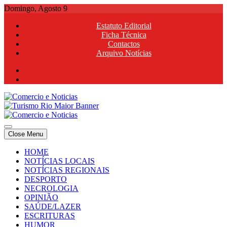
Skip
Domingo, Agosto 9
to
Estatuto Editorial
content
Ficha Técnica
Contactos
Arquivo Notícias
Comercio e Noticias
Notícias e Publicidade Online
Close Menu
Comercio e Noticias
Notícias e Publicidade Online
HOME
NOTÍCIAS LOCAIS
NOTÍCIAS REGIONAIS
DESPORTO
NECROLOGIA
OPINIÃO
SAÚDE/LAZER
ESCRITURAS
HUMOR