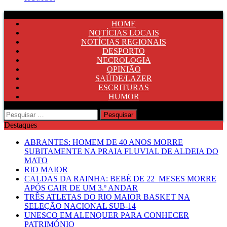
HOME
NOTÍCIAS LOCAIS
NOTÍCIAS REGIONAIS
DESPORTO
NECROLOGIA
OPINIÃO
SAÚDE/LAZER
ESCRITURAS
HUMOR
Pesquisar
por:
Destaques
ABRANTES: HOMEM DE 40 ANOS MORRE
SUBITAMENTE NA PRAIA FLUVIAL DE ALDEIA DO
MATO
RIO MAIOR
CALDAS DA RAINHA: BEBÉ DE 22 MESES MORRE
APÓS CAIR DE UM 3.º ANDAR
TRÊS ATLETAS DO RIO MAIOR BASKET NA
SELEÇÃO NACIONAL SUB-14
UNESCO EM ALENQUER PARA CONHECER
PATRIMÓNIO