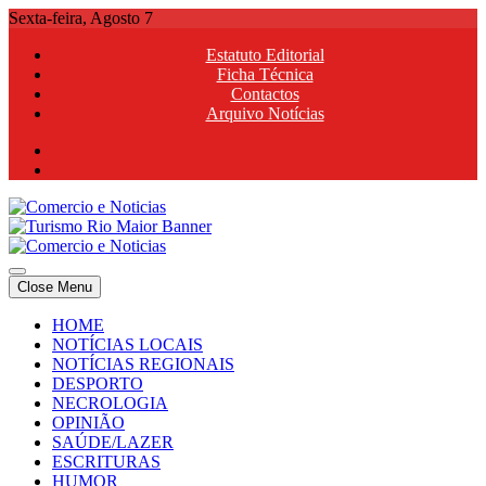
Skip
Sexta-feira, Agosto 7
to
Estatuto Editorial
content
Ficha Técnica
Contactos
Arquivo Notícias
Comercio e Noticias
Notícias e Publicidade Online
Close Menu
Comercio e Noticias
Notícias e Publicidade Online
HOME
NOTÍCIAS LOCAIS
NOTÍCIAS REGIONAIS
DESPORTO
NECROLOGIA
OPINIÃO
SAÚDE/LAZER
ESCRITURAS
HUMOR