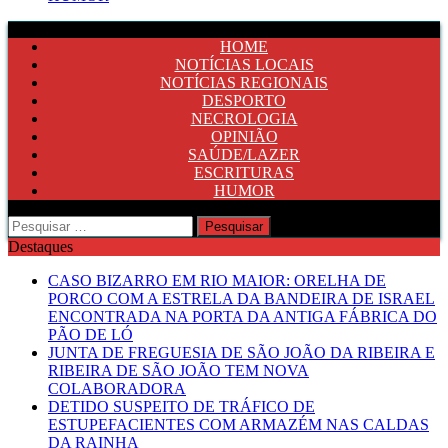
HOME
NOTÍCIAS LOCAIS
NOTÍCIAS REGIONAIS
DESPORTO
NECROLOGIA
OPINIÃO
SAÚDE/LAZER
ESCRITURAS
HUMOR
Pesquisar
por:
Destaques
CASO BIZARRO EM RIO MAIOR: ORELHA DE
PORCO COM A ESTRELA DA BANDEIRA DE ISRAEL
ENCONTRADA NA PORTA DA ANTIGA FÁBRICA DO
PÃO DE LÓ
JUNTA DE FREGUESIA DE SÃO JOÃO DA RIBEIRA E
RIBEIRA DE SÃO JOÃO TEM NOVA
COLABORADORA
DETIDO SUSPEITO DE TRÁFICO DE
ESTUPEFACIENTES COM ARMAZÉM NAS CALDAS
DA RAINHA