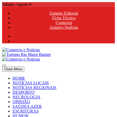
Skip
Sábado, Agosto 8
to
Estatuto Editorial
content
Ficha Técnica
Contactos
Arquivo Notícias
Comercio e Noticias
Notícias e Publicidade Online
Close Menu
Comercio e Noticias
Notícias e Publicidade Online
HOME
NOTÍCIAS LOCAIS
NOTÍCIAS REGIONAIS
DESPORTO
NECROLOGIA
OPINIÃO
SAÚDE/LAZER
ESCRITURAS
HUMOR