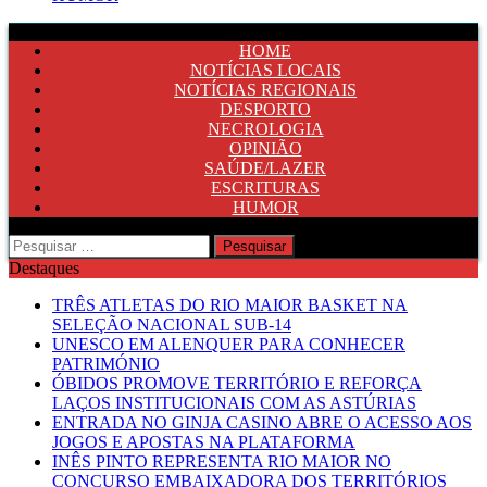
HOME
NOTÍCIAS LOCAIS
NOTÍCIAS REGIONAIS
DESPORTO
NECROLOGIA
OPINIÃO
SAÚDE/LAZER
ESCRITURAS
HUMOR
Pesquisar
por:
Destaques
TRÊS ATLETAS DO RIO MAIOR BASKET NA
SELEÇÃO NACIONAL SUB-14
UNESCO EM ALENQUER PARA CONHECER
PATRIMÓNIO
ÓBIDOS PROMOVE TERRITÓRIO E REFORÇA
LAÇOS INSTITUCIONAIS COM AS ASTÚRIAS
ENTRADA NO GINJA CASINO ABRE O ACESSO AOS
JOGOS E APOSTAS NA PLATAFORMA
INÊS PINTO REPRESENTA RIO MAIOR NO
CONCURSO EMBAIXADORA DOS TERRITÓRIOS