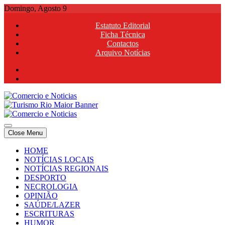
Skip
Domingo, Agosto 9
to
Estatuto Editorial
content
Ficha Técnica
Contactos
Arquivo Notícias
Comercio e Noticias
Notícias e Publicidade Online
Close Menu
Comercio e Noticias
Notícias e Publicidade Online
HOME
NOTÍCIAS LOCAIS
NOTÍCIAS REGIONAIS
DESPORTO
NECROLOGIA
OPINIÃO
SAÚDE/LAZER
ESCRITURAS
HUMOR