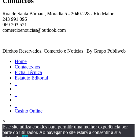
Contactos
Rua de Santa Bárbara, Moradia 5 - 2040-228 - Rio Maior
243 991 096
969 203 521
comercioenoticias@outlook.com
Direitos Reservados, Comercio e Notícias | By Grupo Publiweb
Home
Contacte-nos
Ficha Técnica
Estatuto Editorial
_
_
_
_
_
Casino Online
×
Este site utiliza cookies para permitir uma melhor experiência por
parte do utilizador. Ao navegar no site estará a consentir a sua