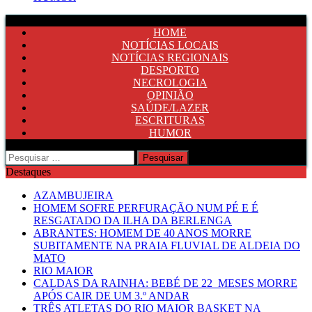
HOME
NOTÍCIAS LOCAIS
NOTÍCIAS REGIONAIS
DESPORTO
NECROLOGIA
OPINIÃO
SAÚDE/LAZER
ESCRITURAS
HUMOR
Pesquisar
por:
Destaques
AZAMBUJEIRA
HOMEM SOFRE PERFURAÇÃO NUM PÉ E É
RESGATADO DA ILHA DA BERLENGA
ABRANTES: HOMEM DE 40 ANOS MORRE
SUBITAMENTE NA PRAIA FLUVIAL DE ALDEIA DO
MATO
RIO MAIOR
CALDAS DA RAINHA: BEBÉ DE 22 MESES MORRE
APÓS CAIR DE UM 3.º ANDAR
TRÊS ATLETAS DO RIO MAIOR BASKET NA