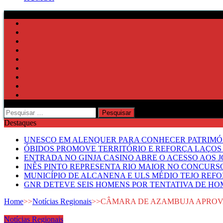
Pesquisar
por:
Destaques
UNESCO EM ALENQUER PARA CONHECER PATRIMÓ
ÓBIDOS PROMOVE TERRITÓRIO E REFORÇA LAÇOS 
ENTRADA NO GINJA CASINO ABRE O ACESSO AOS 
INÊS PINTO REPRESENTA RIO MAIOR NO CONCUR
MUNICÍPIO DE ALCANENA E ULS MÉDIO TEJO RE
GNR DETEVE SEIS HOMENS POR TENTATIVA DE HOM
Home
>>
Notícias Regionais
>>
CÂMARA DE AZAMBUJA APROVA 
Notícias Regionais