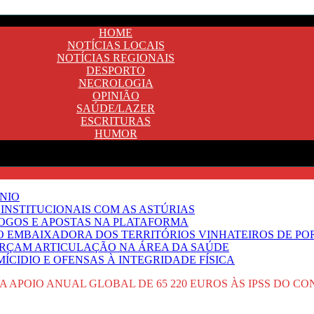
HOME
NOTÍCIAS LOCAIS
NOTÍCIAS REGIONAIS
DESPORTO
NECROLOGIA
OPINIÃO
SAÚDE/LAZER
ESCRITURAS
HUMOR
NIO
INSTITUCIONAIS COM AS ASTÚRIAS
JOGOS E APOSTAS NA PLATAFORMA
SO EMBAIXADORA DOS TERRITÓRIOS VINHATEIROS DE P
FORÇAM ARTICULAÇÃO NA ÁREA DA SAÚDE
ÍCIDIO E OFENSAS À INTEGRIDADE FÍSICA
APOIO ANUAL GLOBAL DE 65 220 EUROS ÀS IPSS DO C