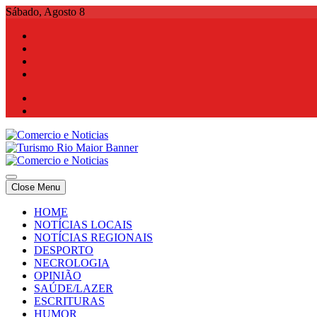
Skip
Sábado, Agosto 8
to
content
Comercio e Noticias
Notícias e Publicidade Online
Close Menu
Comercio e Noticias
Notícias e Publicidade Online
HOME
NOTÍCIAS LOCAIS
NOTÍCIAS REGIONAIS
DESPORTO
NECROLOGIA
OPINIÃO
SAÚDE/LAZER
ESCRITURAS
HUMOR